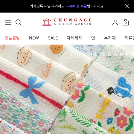
카카오톡 채널 추가하고
무료배송 쿠폰
받아가세요!
0
오늘출발
NEW
SALE
자체제작
면
부자재
의류