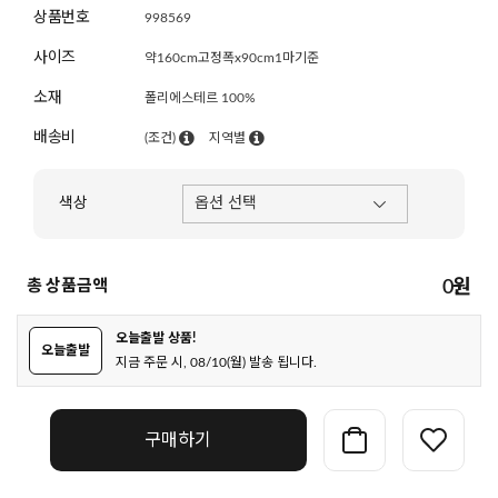
상품번호
998569
사이즈
약160cm고정폭x90cm1마기준
소재
폴리에스테르 100%
배송비
(조건)
지역별
색상
총 상품금액
0
원
오늘출발 상품!
오늘출발
지금 주문 시, 08/10(월) 발송 됩니다.
구매하기