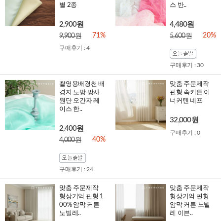
별 2종
스 반..
2,900원
4,480원
71%
20%
9,900원
5,600원
구매후기 : 4
구매후기 : 30
촬영용배경천 배
맞춤 주문제작
경지 노방 망사
핀형 속커튼 이
원단 오간자 레
너커텐 네프
이스 한..
32,000원
2,400원
구매후기 : 0
40%
4,000원
구매후기 : 24
맞춤 주문제작
맞춤 주문제작
형상기억 핀형 1
형상기억 핀형
00% 암막 커튼
암막 커튼 노빌
노빌레..
레 이븐..