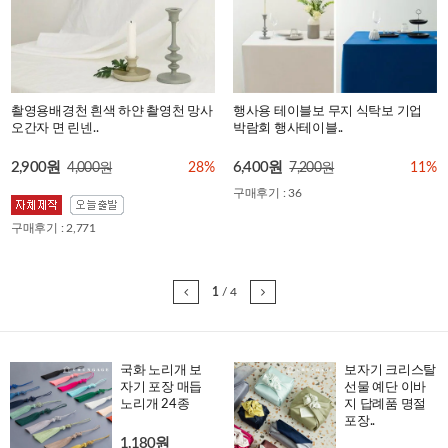
촬영용배경천 흰색 하얀 촬영천 망사
행사용 테이블보 무지 식탁보 기업
오간자 면 린넨..
박람회 행사테이블..
2,900원
6,400원
4,000원
28%
7,200원
11%
구매후기 : 36
구매후기 : 2,771
1
/
4
국화 노리개 보
보자기 크리스탈
자기 포장 매듭
선물 예단 이바
노리개 24종
지 답례품 명절
포장..
1,180원