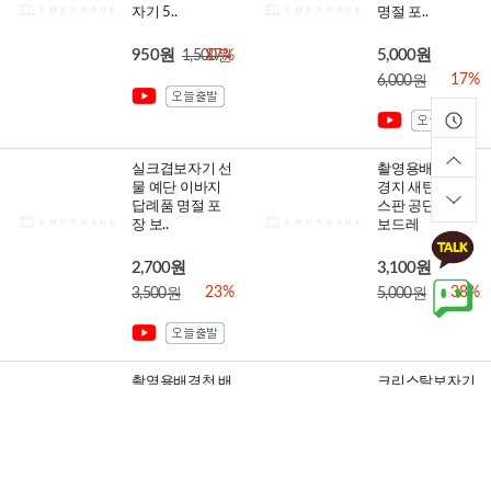
자기 5..
명절 포..
950원
5,000원
1,500원
37%
17%
6,000원
실크겹보자기 선
촬영용배경천 배
물 예단 이바지
경지 새틴원단
답례품 명절 포
스판 공단 실크
장 보..
보드레
2,700원
3,100원
23%
38%
3,500원
5,000원
촬영용배경천 배
크리스탈보자기
경지 면트윌 흰
110cm 선물 예
천 무지원단 40
단 이바지 답례
수 대폭..
품 명절..
4,480원
1,950원