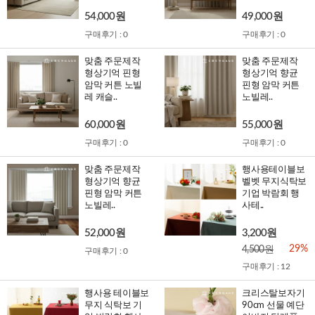
54,000원
49,000원
구매후기 : 0
구매후기 : 0
맞춤 주문제작
맞춤 주문제작
형상기억 핀형
형상기억 향균
암막 커튼 노빌
핀형 암막 커튼
레 캐슬..
노빌레..
60,000원
55,000원
구매후기 : 0
구매후기 : 0
맞춤 주문제작
행사용테이블보
형상기억 향균
벨벳 무지식탁보
핀형 암막 커튼
기업 박람회 행
노빌레..
사테..
52,000원
3,200원
29%
4,500원
구매후기 : 0
구매후기 : 12
행사용 테이블보
크리스탈보자기
무지 식탁보 기
90cm 선물 예단