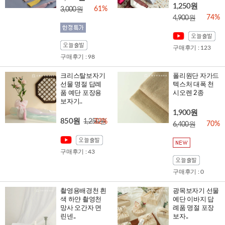
1,250원
61%
3,000원
74%
4,900원
구매후기 : 123
구매후기 : 98
크리스탈보자기
폴리원단 자가드
선물 명절 답례
텍스처 대폭 천
품 예단 포장용
시오렌 2종
보자기..
1,900원
850원
1,250원
32%
70%
6,400원
구매후기 : 43
구매후기 : 0
촬영용배경천 흰
광목보자기 선물
색 하얀 촬영천
예단 이바지 답
망사 오간자 면
례품 명절 포장
린넨..
보자..