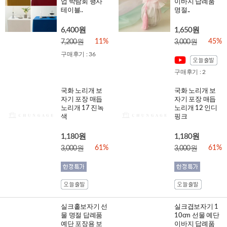
업 박람회 행사
이바지 답례품
테이블..
명절..
6,400원
1,650원
11%
45%
7,200원
3,000원
구매후기 : 36
구매후기 : 2
국화 노리개 보
국화 노리개 보
자기 포장 매듭
자기 포장 매듭
노리개 17 진녹
노리개 12 인디
색
핑크
1,180원
1,180원
61%
61%
3,000원
3,000원
실크홑보자기 선
실크겹보자기 1
물 명절 답례품
10cm 선물 예단
예단 포장용 보
이바지 답례품