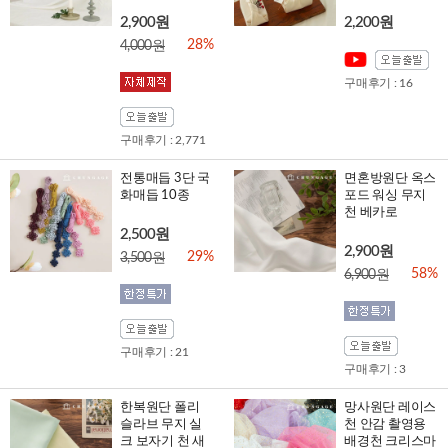
2,900원
2,200원
28%
4,000원
구매후기 : 16
구매후기 : 2,771
전통매듭 3단 국
면혼방원단 옥스
화매듭 10종
포드 워싱 무지
천 베카로
2,500원
2,900원
29%
3,500원
58%
6,900원
구매후기 : 21
구매후기 : 3
한복원단 폴리
망사원단 레이스
슬라브 무지 실
천 안감 촬영용
크 보자기 천 새
배경천 크리스마