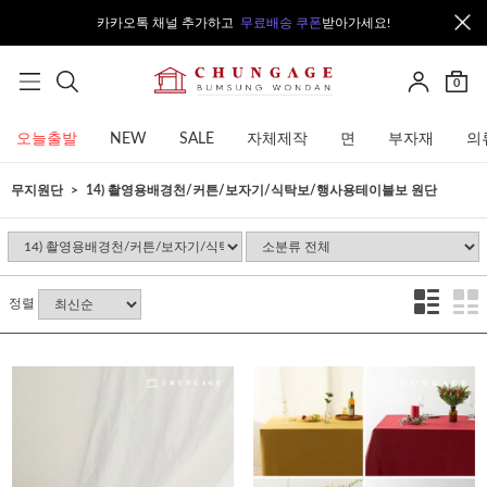
카카오톡 채널 추가하고
무료배송 쿠폰
받아가세요!
0
오늘출발
NEW
SALE
자체제작
면
부자재
의
무지원단
14) 촬영용배경천/커튼/보자기/식탁보/행사용테이블보 원단
정렬