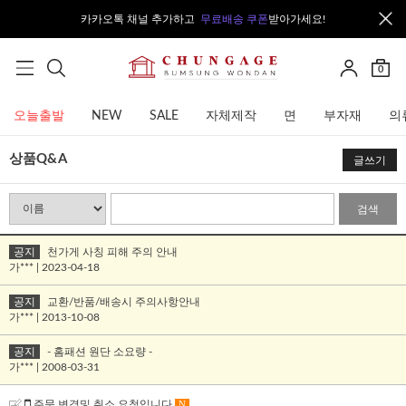
카카오톡 채널 추가하고
무료배송 쿠폰
받아가세요!
0
오늘출발
NEW
SALE
자체제작
면
부자재
의
상품Q&A
글쓰기
검색
공지
천가게 사칭 피해 주의 안내
가*** | 2023-04-18
공지
교환/반품/배송시 주의사항안내
가*** | 2013-10-08
공지
- 홈패션 원단 소요량 -
가*** | 2008-03-31
주문 변경및 취소 요청입니다
N