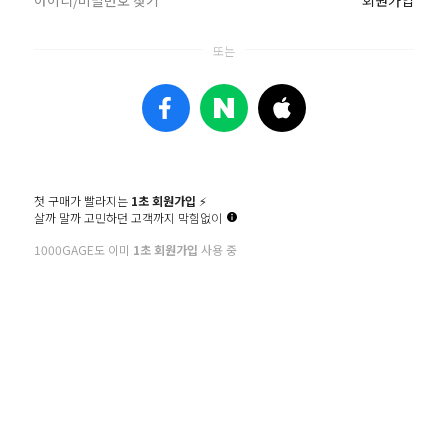
1644-2366
평일 10:00~17:00 / 점심시간 12:00~13:00 / 주말,공휴일 휴무
우리은행 1002-549-024418
신한은행 110-399-670567
예금주 : 권오면(천가게)
배송지 주소: 대구 서구 서대구로 97, 서대구우체국 물류센터 천가게 앞 (우 : 41835)
첫 구매가 빨라지는
1초 회원가입
⚡️
살까 말까 고민하던 고객까지 막힘없이
1000GAGE도 이미
1초 회원가입
사용 중
천가게
대표 : 권오면
주소 : 대구광역시 서구 서대구로 311(비산동)
사업자등록번호 : 504-23-65222
통신판매업신고번호 : 제 2017 -대구서구-0100 호
대표번호 : 1644-2366
개인정보관리책임자 : 이현지
이메일 : chungage@naver.com