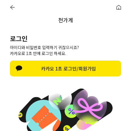
카카오톡 채널 추가하고
무료배송 쿠폰
받아
천가게
로그인
오늘출발
NEW
SALE
자체제작
면
부자재
의류
아이디와 비밀번호 입력하기 귀찮으시죠?
로그인
카카오로 1초 만에 로그인 하세요.
카카오 1초 로그인/회원가입
로그인
아이디/비밀번호 찾기
페이스북으로 로그인