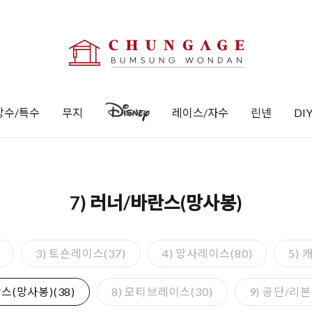
방수/특수
무지
레이스/자수
린넨
DI
7) 러너/바란스(망사봉)
3) 토숀레이스(37)
4) 망사레이스(80)
5) 
스(망사봉)(38)
8) 모티브레이스(30)
9) 공단/리본