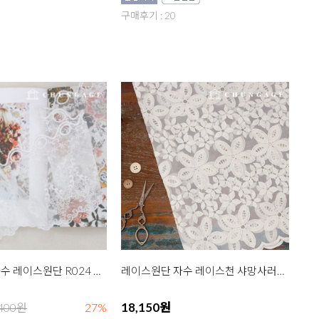
구매후기 : 20
바란스커튼 자수 레이스원단 R024 아침햇살 백아이
레이스원단 자수 레이스천 샤망사러너 비올레뜨 2종
18,150원
,400원
27%