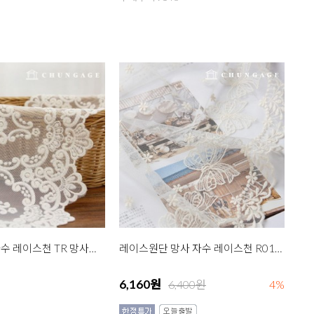
레이스원단 자수 레이스천 TR 망사러너 마법의성 2종
레이스원단 망사 자수 레이스천 R017 러블리리본 대 내츄럴아이보리
6,160원
6,400원
4%