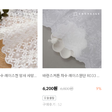
레이스원단 자수 레이스천 망사 샤망사러너 잔꽃 대 2종
바란스커튼 자수 레이스원단 R033 왈츠 화이트
6,200원
6,800원
9%
구매후기 : 52