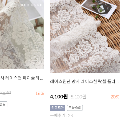
레이스원단 망사 레이스천 페이즐리 플라워 대 내츄럴아이보리 R016
레이스원단 망사 레이스천 랏셀 플라워 대 R005 내츄럴
,700원
18%
4,100원
5,100원
20%
구매후기 : 28