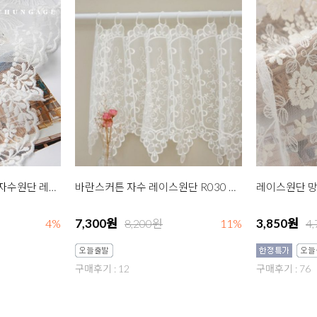
레이스원단 망사레이스 자수원단 레이스천 R017 러블리리본 대 백아이
바란스커튼 자수 레이스원단 R030 발코니 백아이
7,300원
3,850원
4%
8,200원
11%
4
구매후기 : 12
구매후기 : 76