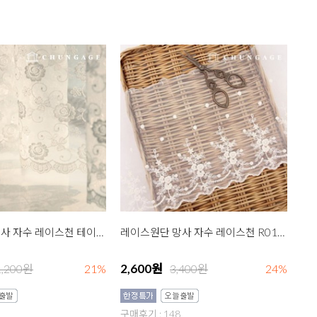
레이스원단 망사 자수 레이스천 테이블러너 R006 로즈플라워 백아이
레이스원단 망사 자수 레이스천 R014 로지아 내츄럴
2,600원
1,200원
21%
3,400원
24%
구매후기 : 148