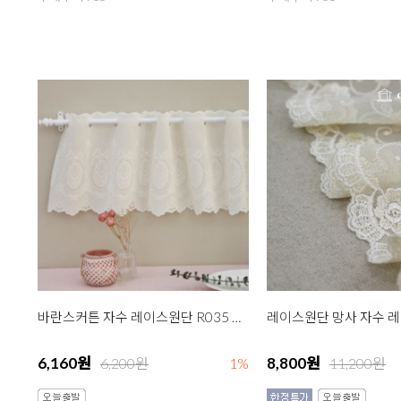
바란스커튼 자수 레이스원단 R035 드라이부케 소 2종
6,160원
8,800원
6,200원
1%
11,200원