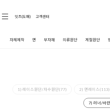
잇츠(도매)
고객센터
자체제작
면
부자재
의류원단
계절원단
1) 레이스원단/자수원단(77)
2) 면레이스(113)
7) 러너/바란