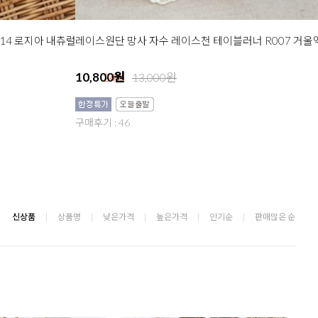
14 로지아 내츄럴
10,800원
24%
13,000원
구매후기 : 46
신상품
상품명
낮은가격
높은가격
인기순
판매많은 순