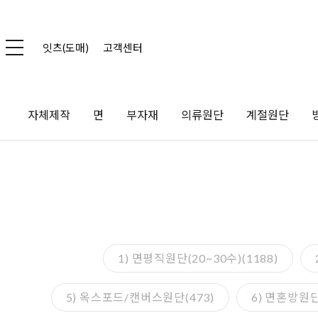
잇츠(도매)
고객센터
자체제작
면
부자재
의류원단
계절원단
1) 면평직원단(20~30수)(1188)
5) 옥스포드/캔버스원단(473)
6) 면혼방원단