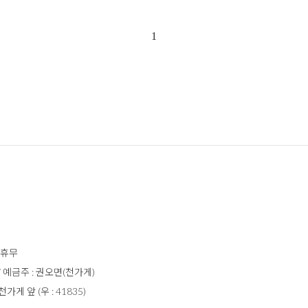
1
일 휴무
 / 예금주 : 권오면(천가게)
 앞 (우 : 41835)