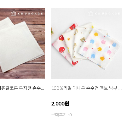
오가닉 거즈 내츄럴코튼 무지천 손수건 퓨리 2종
100%리얼 대나무 손수건 엠보 밤부 소프티 4종
2,000원
구매후기 : 0