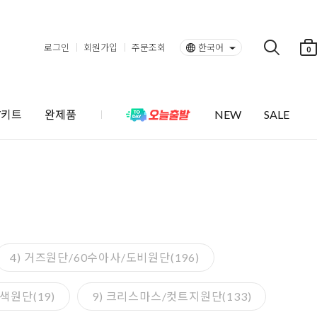
로그인
회원가입
주문조회
한국어
0
Y키트
완제품
NEW
SALE
4) 거즈원단/60수아사/도비원단(196)
색원단(19)
9) 크리스마스/컷트지원단(133)