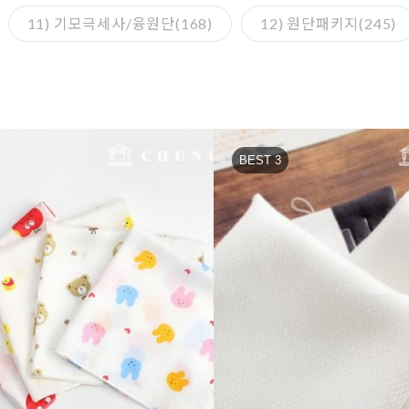
11) 기모극세사/융원단(168)
12) 원단패키지(245)
BEST 3