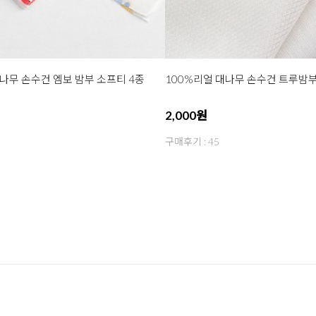
대나무 손수건 엠보 밤부 소프티 4종
100%리얼 대나무 손수건 트루밤부
2,000원
구매후기 : 45