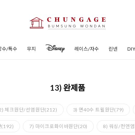
방수/특수
무지
레이스/자수
린넨
DI
13) 완제품
2) 체크원단/선염원단(212)
3) 면40수 트윌원단(79)
(192)
7) 마이크로화이바원단(20)
8) 워싱/천연염