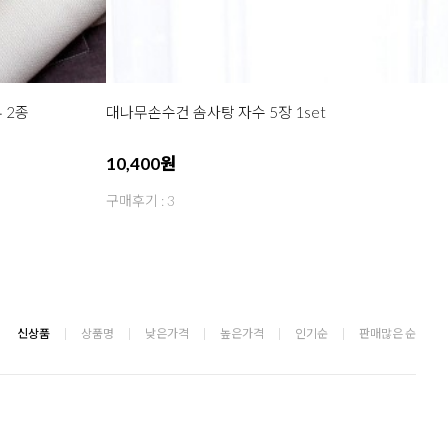
 2종
대나무손수건 솜사탕 자수 5장 1set
10,400원
구매후기 : 3
신상품
상품명
낮은가격
높은가격
인기순
판매많은 순