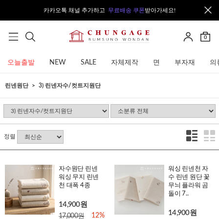
카카오톡 채널 추가하고
무료배송 쿠폰
받아가세요!
0
오늘출발
NEW
SALE
자체제작
면
부자재
의
린넨원단
3) 린넨자수/컷트지원단
정렬
자수원단 린넨
워싱 린넨천 자
워싱 무지 린넨
수 린넨 원단 꽃
천 대폭 4종
무늬 플라워 곰
돌이 7..
14,900원
14,900원
12%
17,000원