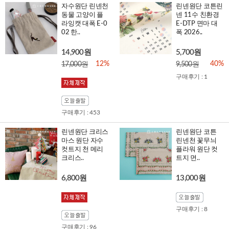
자수원단 린넨천
린넨원단 코튼린
동물 고양이 플
넨 11수 친환경
라잉캣 대폭 E-0
E-DTP 면마 대
02 한..
폭 2026..
14,900원
5,700원
12%
40%
17,000원
9,500원
구매후기 : 1
구매후기 : 453
린넨원단 크리스
린넨원단 코튼
마스 원단 자수
린넨천 꽃무늬
컷트지 천 메리
플라워 원단 컷
크리스..
트지 면..
6,800원
13,000원
구매후기 : 8
구매후기 : 96