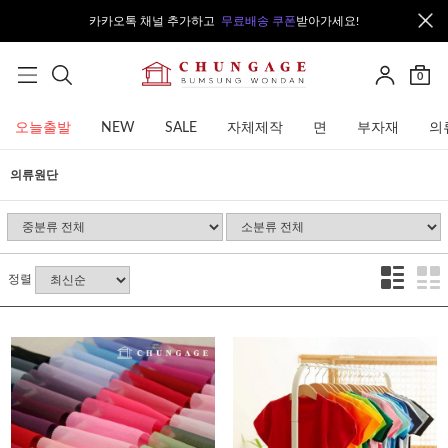
카카오톡 채널 추가하고
무료배송 쿠폰
받아가세요!
0
오늘출발
NEW
SALE
자체제작
면
부자재
의
의류원단
정렬