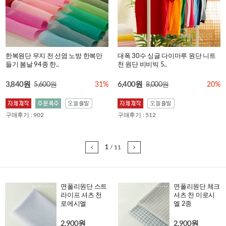
한복원단 무지 천 선염 노방 한복만
대폭 30수 싱글 다이마루 원단 니트
들기 봄날 94종 한..
천 원단 비비빅 5..
3,840원
6,400원
5,600원
31%
8,000원
20%
구매후기 : 902
구매후기 : 512
1
/
11
면폴리원단 스트
면폴리원단 체크
라이프 셔츠 천
셔츠 천 미로시
로에시엘
엘 2종
2,900원
2,900원