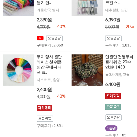
들기 안..
크천 스..
겨울왕국 엘사 드레스, 돌드레스 만들기 좋아요!
내추럴한 느낌 가득! 어느 원단과 매치해도 잘 어울리고 단독으로 사용해도 좋아요
2,390원
6,390원
40%
20%
4,000원
8,000원
구매후기 : 2,060
구매후기 : 1,815
무지 망사 원단
면원단 전통무늬
레이스 천 쉬폰
플라워 천 20수
안감 무대복 대
연화비 430
폭 크..
★5차 재입고★
샤스커트, 촬영배경천, 커튼 등 다양한 용도의 망사
6,400원
2,400원
40%
4,000원
구매후기 : 2,851
구매후기 : 85