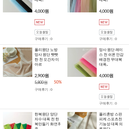
대폭..
대폭..
4,000원
4,000원
구매후기 : 0
구매후기 : 0
폴리원단 노방
망사 원단 레이
망사 원단 빳빳
스 천 쉬폰 안감
한 천 오간자 미
배경천 무대복
아르
대폭..
2,900원
4,000원
50%
5,800원
구매후기 : 0
구매후기 : 0
한복원단 양단
폴리혼방 스판
자수 대폭 천 한
피케 스포츠천
복만들기 화연 8
기능성 대폭 의