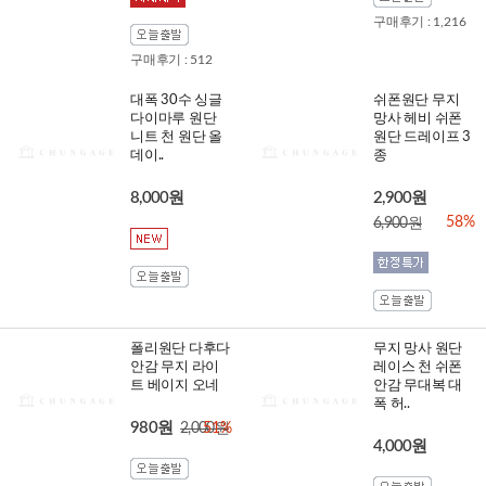
구매후기 : 1,216
구매후기 : 512
대폭 30수 싱글
쉬폰원단 무지
다이마루 원단
망사 헤비 쉬폰
니트 천 원단 올
원단 드레이프 3
데이..
종
8,000원
2,900원
58%
6,900원
폴리원단 다후다
무지 망사 원단
안감 무지 라이
레이스 천 쉬폰
트 베이지 오네
안감 무대복 대
폭 허..
980원
2,000원
51%
4,000원