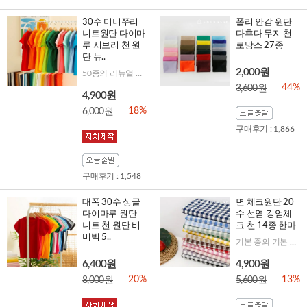
30수 미니쭈리
폴리 안감 원단
니트원단 다이마
다후다 무지 천
루 시보리 천 원
로망스 27종
단 뉴..
2,000원
50종의 리뉴얼 된 컬러로 다양하게 연출해 보세요!
44%
3,600원
4,900원
18%
6,000원
구매후기 : 1,866
구매후기 : 1,548
대폭 30수 싱글
면 체크원단 20
다이마루 원단
수 선염 깅엄체
니트 천 원단 비
크 천 14종 한마
비빅 5..
기본 중의 기본 체크. 실패가 없는 1cm 체크원단
6,400원
4,900원
20%
13%
8,000원
5,600원