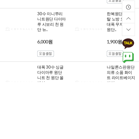
30수 미니쭈리
한복원단 크리스
니트원단 다이마
탈 노방 오간자
루 시보리 천 원
대폭 무지 망사
단 뉴..
원단..
6,000원
1,900원
대폭 30수 싱글
나일론스판원단
다이마루 원단
의류 소품 화이
니트 천 원단 올
트 라이트베이지
데이..
카키..
8,000원
4,800원
면 체크원단 선
30수 미니쭈리
염 체크 의류 천
니트원단 다이마