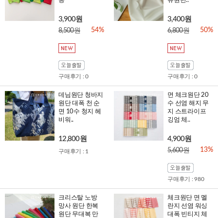
종
류원단..
3,900원
3,400원
54%
50%
8,500원
6,800원
구매후기 : 0
구매후기 : 0
데님원단 청바지
면 체크원단 20
원단 대폭 천 순
수 선염 해지 무
면 10수 청지 헤
지 스트라이프
비워..
깅엄 체..
12,800원
4,900원
13%
5,600원
구매후기 : 1
구매후기 : 980
크리스탈 노방
체크원단 면 멜
망사 원단 한복
란지 선염 워싱
원단 무대복 만
대폭 빈티지 체