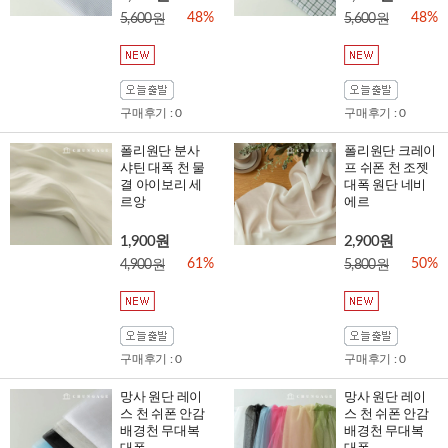
48%
48%
5,600원
5,600원
구매후기 : 0
구매후기 : 0
폴리원단 분사
폴리원단 크레이
샤틴 대폭 천 물
프 쉬폰 천 조젯
결 아이보리 세
대폭 원단 네비
르앙
에르
1,900원
2,900원
61%
50%
4,900원
5,800원
구매후기 : 0
구매후기 : 0
망사 원단 레이
망사 원단 레이
스 천 쉬폰 안감
스 천 쉬폰 안감
배경천 무대복
배경천 무대복