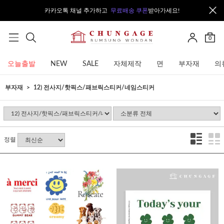
카카오톡 채널 추가하고
무료배송 쿠폰
받아가세요!
0
오늘출발
NEW
SALE
자체제작
면
부자재
의
부자재
12) 전사지/핫픽스/패브릭스티커/네임스티커
정렬