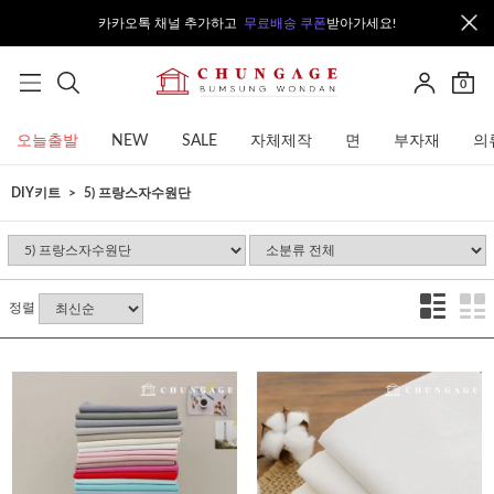
카카오톡 채널 추가하고
무료배송 쿠폰
받아가세요!
0
오늘출발
NEW
SALE
자체제작
면
부자재
의
DIY키트
5) 프랑스자수원단
정렬