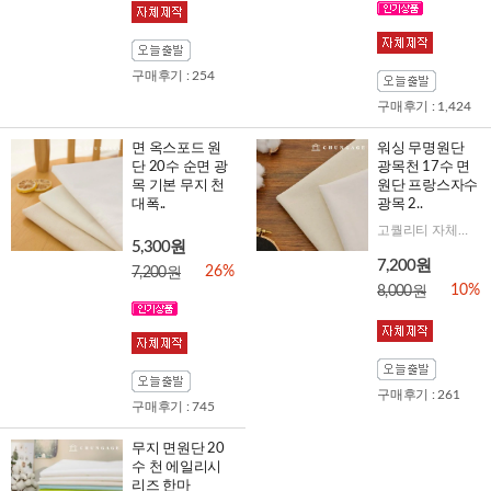
구매후기 : 254
구매후기 : 1,424
면 옥스포드 원
워싱 무명원단
단 20수 순면 광
광목천 17수 면
목 기본 무지 천
원단 프랑스자수
대폭..
광목 2..
고퀄리티 자체제작! 자수는 물론 일반홈패션 작품도 완성도를 높여줄 고급워싱무명이에요:D
5,300원
7,200원
26%
7,200원
10%
8,000원
구매후기 : 261
구매후기 : 745
무지 면원단 20
수 천 에일리시
리즈 한마