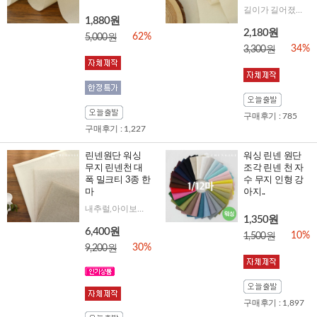
길이가 길어졌어요!
1,880원
2,180원
62%
5,000원
34%
3,300원
구매후기 : 785
구매후기 : 1,227
린넨원단 워싱
워싱 린넨 원단
무지 린넨천 대
조각 린넨 천 자
폭 밀크티 3종 한
수 무지 인형 강
마
아지..
내추럴,아이보리,백아이 부드러운 워싱 린넨을 착한 가격으로!
1,350원
6,400원
10%
1,500원
30%
9,200원
구매후기 : 1,897