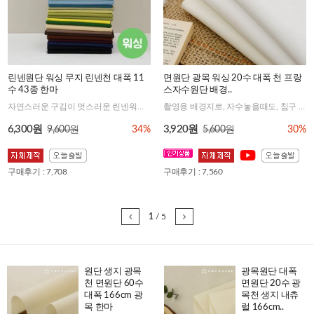
린넨원단 워싱 무지 린넨천 대폭 11
면원단 광목 워싱 20수 대폭 천 프랑
수 43종 한마
스자수원단 배경..
자연스러운 구김이 멋스러운 린넨워싱원단으로 제품으로 만들었을때 더욱더 진가를 발휘하는 원단이에요
촬영용 배경지로, 자수놓을때도, 침구 커튼에도 기본에 충실한 기본밑지. 베스트셀러중 하나에요!!
6,300원
3,920원
9,600원
34%
5,600원
30%
구매후기 : 7,708
구매후기 : 7,560
1
/
5
원단 생지 광목
광목원단 대폭
천 면원단 60수
면원단 20수 광
대폭 166cm 광
목천 생지 내츄
목 한마
럴 166cm..