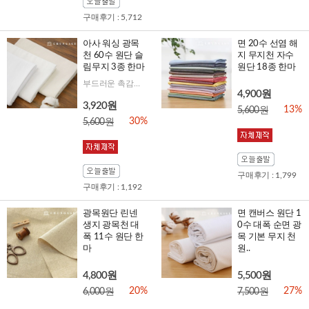
구매후기 : 5,712
아사 워싱 광목
면 20수 선염 해
천 60수 원단 슬
지 무지천 자수
림무지 3종 한마
원단 18종 한마
부드러운 촉감으로 마스크 안감, 여름 마스크 만들기 추천
4,900원
3,920원
13%
5,600원
30%
5,600원
구매후기 : 1,799
구매후기 : 1,192
광목원단 린넨
면 캔버스 원단 1
생지 광목천 대
0수 대폭 순면 광
폭 11수 원단 한
목 기본 무지 천
마
원..
4,800원
5,500원
20%
27%
6,000원
7,500원