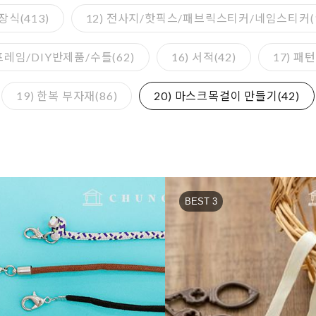
장식(413)
12) 전사지/핫픽스/패브릭스티커/네임스티커(1
 프레임/DIY반제품/수틀(62)
16) 서적(42)
17) 패
19) 한복 부자재(86)
20) 마스크목걸이 만들기(42)
BEST 3