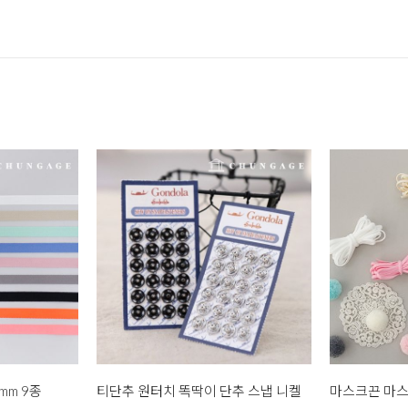
mm 9종
티단추 원터치 똑딱이 단추 스냅 니켈