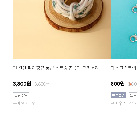
면 원단 파이핑끈 둥근 스트링 끈 3마 그리너리
마스크스트랩 
3,800원
800원
3,800원
1,0
%
구매후기 : 611
구매후기 : 417