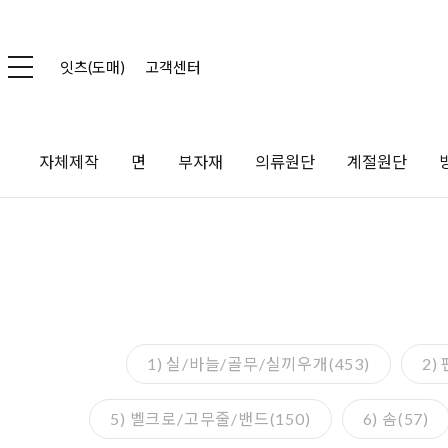
잇츠(도매)
고객센터
자체제작
면
부자재
의류원단
계절원단
1) 실/바늘/골무/실끼우개(453)
2)
5) 벨크로/고무줄/밴드(150)
6) 솜(57)