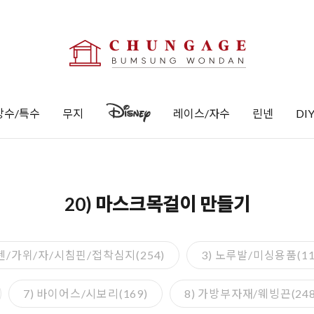
방수/특수
무지
레이스/자수
린넨
DI
20) 마스크목걸이 만들기
 펜/가위/자/시침핀/접착심지(254)
3) 노루발/미싱용품(11
7) 바이어스/시보리(169)
8) 가방부자재/웨빙끈(248