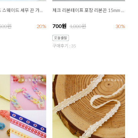
포장 끈 세무드 스웨이드 세무 끈 가죽 줄 3mm ver2 2마 5종
체크 리본테이프 포장 리본끈 15mm 9종
700원
,500원
20%
1,000원
30%
구매후기 : 35