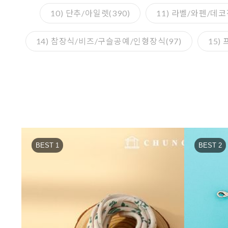
10) 단추/아일렛(390)
11) 라벨/와펜/데코
14) 참장식/비즈/구슬공예/인형장식(97)
15)
BEST 1
BEST 2