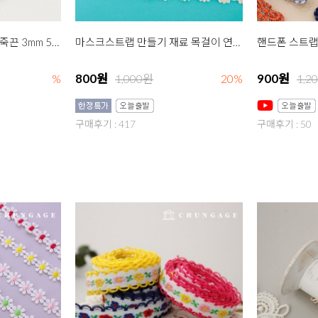
스크류 목걸이 안경끈 가죽끈 3mm 5종
마스크스트랩 만들기 재료 목걸이 연결고리 2개입 오링형
800원
900원
%
1,000원
20%
1,2
구매후기 : 417
구매후기 : 50