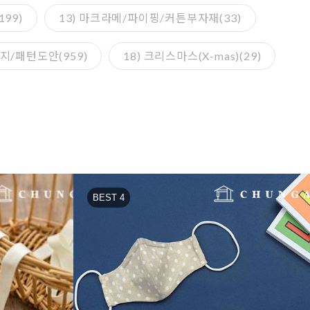
99)
13) 마크라메/파이핑/커튼부자재(33)
턴지/패턴도안(959)
18) 크리스마스(X-mas)(29)
BEST 4