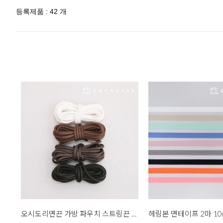
등록제품 : 42 개
오시도리면끈 가방 파우치 스트링끈 3mm 3마 4종
헤링본 면테이프 2마 10