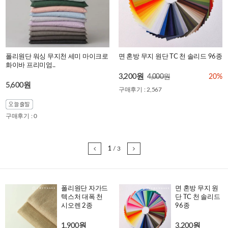
폴리원단 워싱 무지천 세미 마이크로
면 혼방 무지 원단 TC 천 솔리드 96종
화이바 프리미엄..
3,200원
4,000원
20%
5,600원
구매후기 : 2,567
구매후기 : 0
1
/
3
폴리원단 자가드
면 혼방 무지 원
텍스처 대폭 천
단 TC 천 솔리드
시오렌 2종
96종
1,900원
3,200원