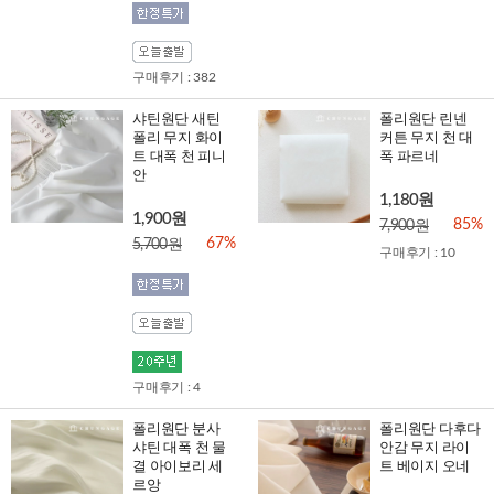
구매후기 : 382
샤틴원단 새틴
폴리원단 린넨
폴리 무지 화이
커튼 무지 천 대
트 대폭 천 피니
폭 파르네
안
1,180원
1,900원
85%
7,900원
67%
5,700원
구매후기 : 10
구매후기 : 4
폴리원단 분사
폴리원단 다후다
샤틴 대폭 천 물
안감 무지 라이
결 아이보리 세
트 베이지 오네
르앙