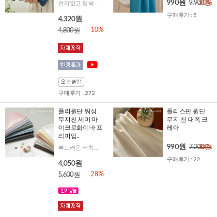
990원
9,900원
90%
먼지없고 털박힘없는 호텔침구 원단 / 알러지케어 / 퀵드라이
구매후기 : 5
4,320원
10%
4,800원
구매후기 : 272
폴리원단 워싱
폴리스판 원단
무지천 세미 마
무지 천 대폭 크
이크로화이바 프
레아
리미엄..
990원
7,200원
86%
부드러운 터치감의 끝판왕 대폭 퀵드라이 먼지 걱정 없는 프리미엄 원단
구매후기 : 22
4,050원
28%
5,600원