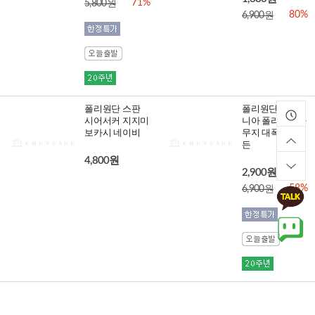
71%
5,800원
80%
6,900원
폴리원단 스판
폴리원단 40데
시어서커 지지미
니아 폴리방직사
보카시 네이비
무지 대폭 천 이
든
4,800원
2,900원
58%
6,900원
폴리원단 세미
모달원단 내츄럴
마이크로화이바
와플 무지 원단