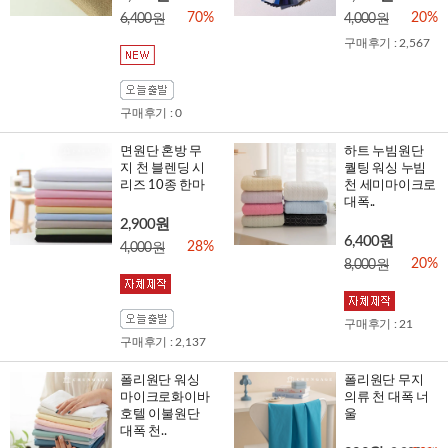
70%
20%
6,400원
4,000원
구매후기 : 2,567
구매후기 : 0
면원단 혼방 무
하트 누빔원단
지 천 블렌딩 시
퀄팅 워싱 누빔
리즈 10종 한마
천 세미마이크로
대폭..
2,900원
6,400원
28%
4,000원
20%
8,000원
구매후기 : 21
구매후기 : 2,137
폴리원단 워싱
폴리원단 무지
마이크로화이바
의류 천 대폭 너
호텔 이불원단
울
대폭 천..