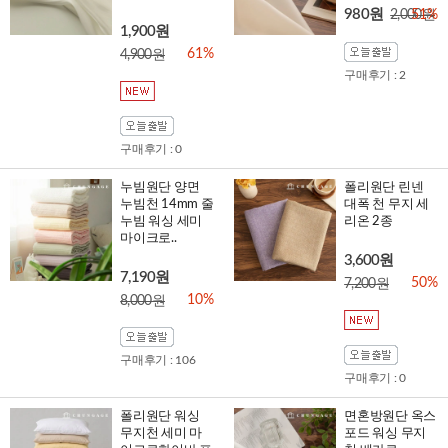
980원
2,000원
51%
1,900원
61%
4,900원
구매후기 : 2
구매후기 : 0
누빔원단 양면
폴리원단 린넨
누빔천 14mm 줄
대폭 천 무지 세
누빔 워싱 세미
리온 2종
마이크로..
3,600원
7,190원
50%
7,200원
10%
8,000원
구매후기 : 106
구매후기 : 0
폴리원단 워싱
면혼방원단 옥스
무지천 세미 마
포드 워싱 무지