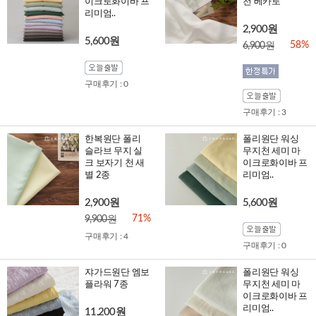
이크로화이바 프
천 베카로
리미엄..
2,900원
5,600원
58%
6,900원
구매후기 : 0
구매후기 : 3
한복원단 폴리
폴리원단 워싱
슬라브 무지 실
무지천 세미 마
크 보자기 천 새
이크로화이바 프
별 2종
리미엄..
2,900원
5,600원
71%
9,900원
구매후기 : 4
구매후기 : 0
쟈가드원단 엠보
폴리원단 워싱
플라워 7종
무지천 세미 마
이크로화이바 프
리미엄..
11,200원