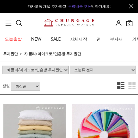
카카오톡 채널 추가하고
무료배송 쿠폰
받아가세요!
0
오늘출발
NEW
SALE
자체제작
면
부자재
의
무지원단
8) 폴리/마이크로/면혼방 무지원단
정렬