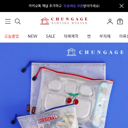
카카오톡 채널 추가하고
무료배송 쿠폰
받아가세요!
0
오늘출발
NEW
SALE
자체제작
면
부자재
의류