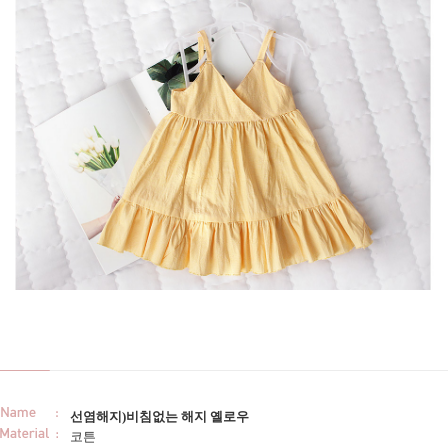
선염해지)비침없는 해지 옐로우
코튼