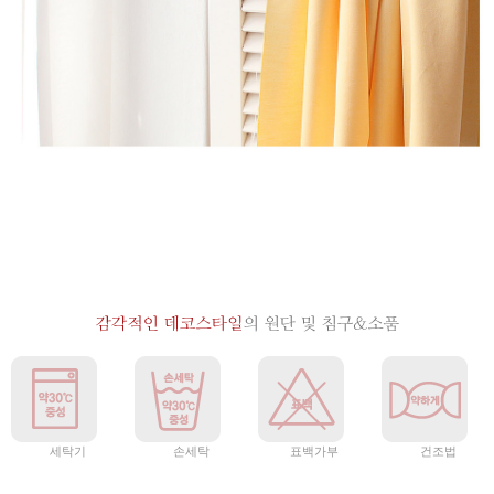
세탁기
손세탁
표백가부
건조법