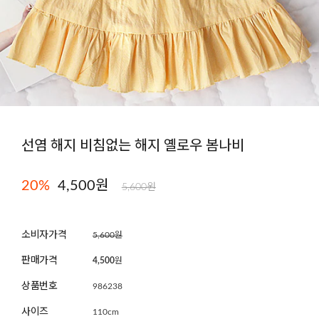
선염 해지 비침없는 해지 옐로우 봄나비
20
%
4,500
원
5,600원
소비자가격
5,600원
판매가격
4,500
원
상품번호
986238
사이즈
110cm