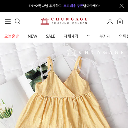
카카오톡 채널 추가하고
무료배송 쿠폰
받아가세요!
0
오늘출발
NEW
SALE
자체제작
면
부자재
의류