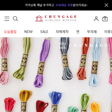
카카오톡 채널 추가하고
무료배송 쿠폰
받아가세요!
0
오늘출발
NEW
SALE
자체제작
면
부자재
의류