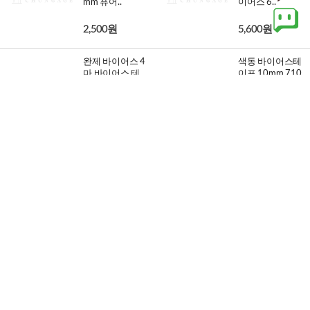
mm 퓨어..
이어스 6..
2,500원
5,600원
완제 바이어스 4
색동 바이어스테
마 바이어스 테
이프 10mm 710
이프 31종
20
1,200원
3,200원
20%
1,500원
면 바이어스 테
롤 바이어스 세
이프 유아용 고
미 마이크로화이
급 코튼테이프 8
바 무지 바이어
mm 내츄..
스 테이..
2,500원
6,750원
10%
7,500원