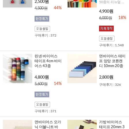
2,500원
50종의 리뉴얼 된 컬러로 다양하게 연출해 보세요!
44%
4,500원
4,900원
18%
6,000원
구매후기 : 372
구매후기 : 1,548
린넨 바이어스
면바이어스 테이
테이프 4cm 바이
프 앙앙 코튼캔
어스 43종
디 10mm 20종
4,800원
2,800원
14%
5,600원
구매후기 : 326
구매후기 : 371
면바이어스 오가
가방 바이어스
닉 더블니트 바
테이프 20mm 3