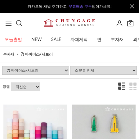
카카오톡 채널 추가하고
무료배송 쿠폰
받아가세요!
0
오늘출발
NEW
SALE
자체제작
면
부자재
의
부자재
7) 바이어스/시보리
정렬