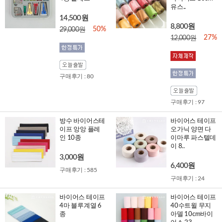
유스..
14,500원
8,800원
50%
29,000원
27%
12,000원
구매후기 : 80
구매후기 : 97
방수 바이어스테
바이어스 테이프
이프 앙앙 플레
오가닉 양면 다
인 10종
이마루 파스텔데
이 8..
3,000원
6,400원
구매후기 : 585
구매후기 : 24
바이어스 테이프
바이어스 테이프
4마 블루계열 6
40수트윌 무지
종
아델 10cm바이