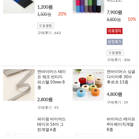
어스 23..
1,200원
7,900원
20%
1,500원
10%
8,800원
구매후기 : 643
구매후기 : 306
면바이어스 테이
면바이어스 싱글
프 체크 빈티지
다이마루 30수
파스텔 10mm 8
후르츠 13종
종
4,800원
2,800원
구매후기 : 19
구매후기 : 95
파이핑 바이어스
바이어스 테이프
테이프 16마 그
4마 베이직계열
린계열 6종
8종