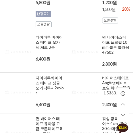
5,800원
1,200원
20%
1,500원
다이마루 바이어
면 바이어스 테
스 테이프 오가
이프 플로럴 10
닉 체크 3종
mm 블루 블라썸
47502
6,400원
2,800원
다이마루바이어
바이어스테이프
스 테이프 싱글
AngAng 베이비
오가닉무지2colo
보일 화이트 BK3
r
-1 5363..
6,400원
2,400원
면 바이어스 테
워싱 광목 바이
이프 유아용 고
어스 4cm 20수
급 코튼테이프 8
30수 데일리 바