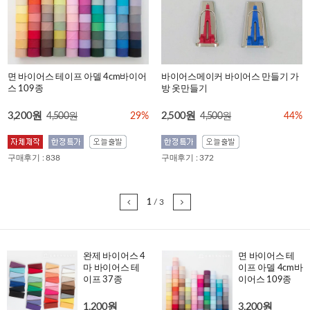
면 바이어스 테이프 아델 4cm바이어
바이어스메이커 바이어스 만들기 가
스 109종
방 옷만들기
3,200원
2,500원
4,500원
29%
4,500원
44%
구매후기 : 838
구매후기 : 372
1
/
3
완제 바이어스 4
면 바이어스 테
마 바이어스 테
이프 아델 4cm바
이프 37종
이어스 109종
1,200원
3,200원