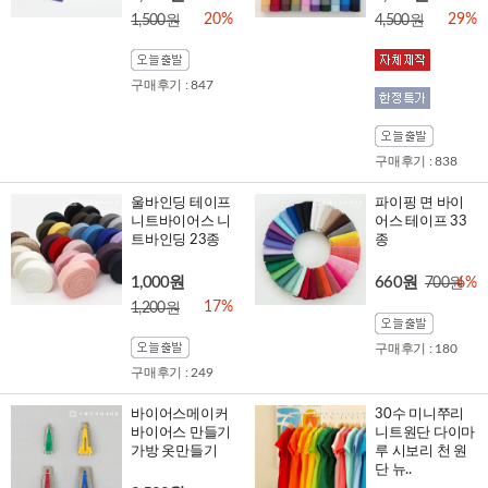
20%
29%
1,500원
4,500원
구매후기 : 847
구매후기 : 838
울바인딩 테이프
파이핑 면 바이
니트바이어스 니
어스 테이프 33
트바인딩 23종
종
1,000원
660원
700원
6%
17%
1,200원
구매후기 : 180
구매후기 : 249
바이어스메이커
30수 미니쭈리
바이어스 만들기
니트원단 다이마
가방 옷만들기
루 시보리 천 원
단 뉴..