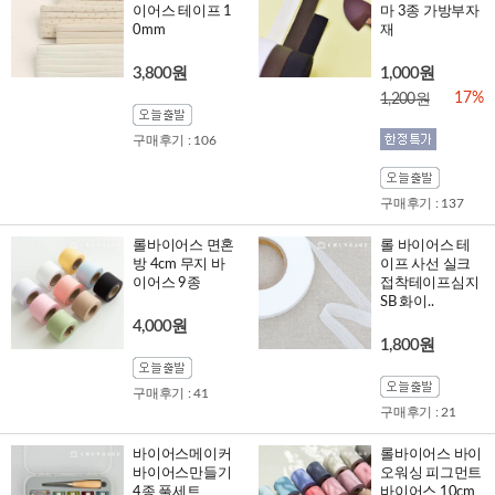
이어스 테이프 1
마 3종 가방부자
0mm
재
3,800원
1,000원
17%
1,200원
구매후기 : 106
구매후기 : 137
롤바이어스 면혼
롤 바이어스 테
방 4cm 무지 바
이프 사선 실크
이어스 9종
접착테이프심지
SB 화이..
4,000원
1,800원
구매후기 : 41
구매후기 : 21
바이어스메이커
롤바이어스 바이
바이어스만들기
오워싱 피그먼트
4종 풀세트
바이어스 10cm