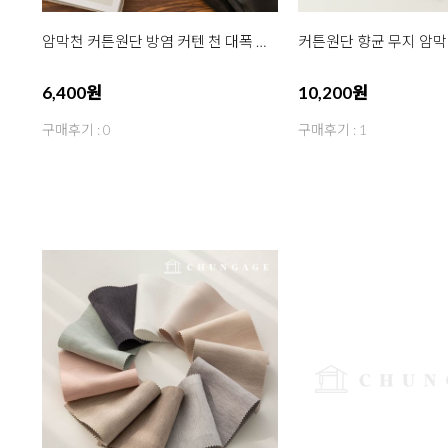
암막천 커튼원단 방염 커텐 천 대폭 무지 암막원단 로엄
6,400원
10,200원
구매후기 : 0
구매후기 : 1