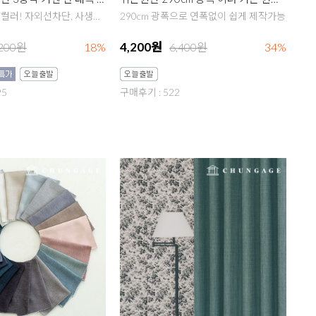
19종의 다양한 컬러! 자외선차단, 사생활보호, 방한/방풍 4계절내내 유용한 아이템
290cm 광폭으로 연폭없이 쉽게 제작가능
4,200원
,200원
18%
6,400원
34%
95
구매후기 : 522