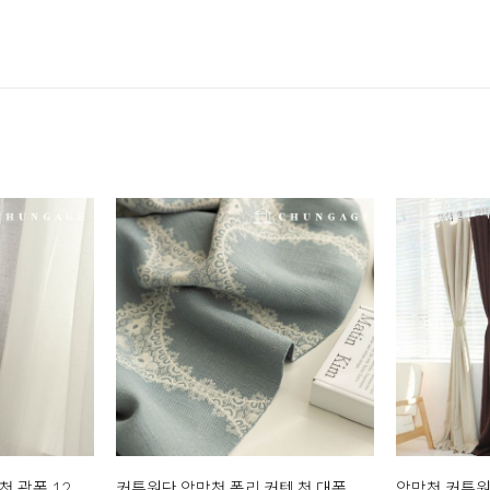
커튼원단 이너커텐 린넨 천 광폭 12종 한마
커튼원단 암막천 폴리 커텐 천 대폭 무지 커튼 원단 알렌드 37종