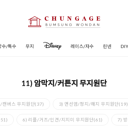
방수/특수
무지
레이스/자수
린넨
DI
11) 암막지/커튼지 무지원단
/캔버스 무지원단(37)
3) 면선염/청지/해지 무지원단(19)
51)
6) 리플/거즈/인견/지지미 무지원단(61)
7) 