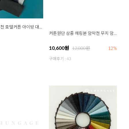
커튼원단 커튼천 호텔커튼 아이방 대폭 무지 커텐 밀리윌리 26종
커튼원단 삼중 헤링본 암막천 무지 암막원단 호텔 커튼 커텐천 원단 버드 13종
10,600원
12,000원
12%
구매후기 : 43