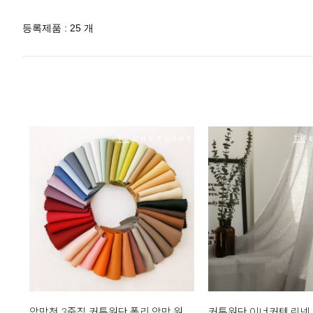
등록제품 : 25 개
암막천 3중직 커튼원단 폴리 암막 원단 커텐 천 햇볕차단 다이앤 50종