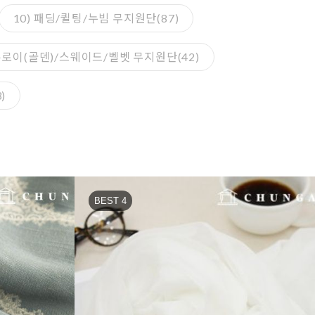
10) 패딩/퀼팅/누빔 무지원단(87)
코듀로이(골덴)/스웨이드/벨벳 무지원단(42)
)
BEST 4