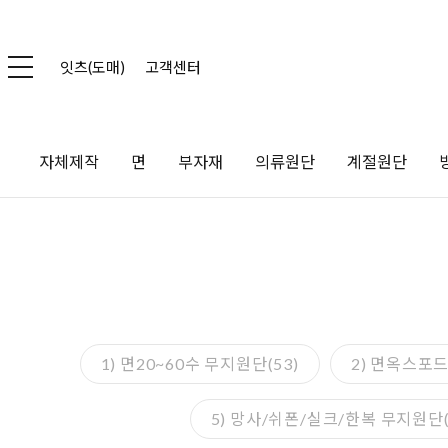
잇츠(도매)
고객센터
자체제작
면
부자재
의류원단
계절원단
1) 면20~60수 무지원단(53)
2) 면옥스포드
5) 망사/쉬폰/실크/한복 무지원단(