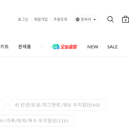
로그인
회원가입
주문조회
한국어
0
Y키트
완제품
NEW
SALE
4) 린넨/모달/피그먼트/워싱 무지원단(60)
방수/가죽/레자/특수 무지원단(116)