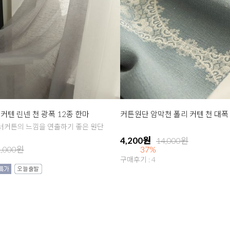
커텐 린넨 천 광폭 12종 한마
커튼원단 암막천 폴리 커텐 천 대폭 
너커튼의 느낌을 연출하기 좋은 원단
4,200원
14,000원
1,000원
37%
구매후기 : 4