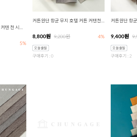
커튼원단 폴리 무지 호텔 커텐 천 시스루 커튼 원단 베이직 아문젠 쉬폰
커튼원단 향균 무지 호텔 커튼 커텐천 원단 제나 8종
8,800원
9,400원
5%
9,200원
4%
9
구매후기 : 0
구매후기 : 2