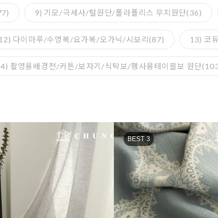
7)
9) 기모/극세사/털원단/폴라폴리스 무지원단(36)
12) 다이마루/수영복/요가복/오가닉/시보리(87)
13) 
14) 촬영용배경천/커튼/보자기/식탁보/행사용테이블보 원단(103
BEST 3