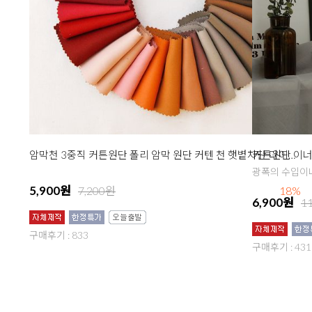
커튼원단 이너
암막천 3중직 커튼원단 폴리 암막 원단 커텐 천 햇볕차단 다이앤 50종
광폭의 수입이
5,900원
7,200원
18%
6,900원
1
구매후기 : 833
구매후기 : 431