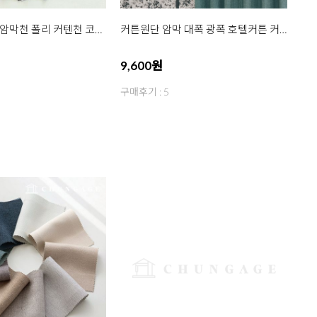
커튼원단 3중 암막천 폴리 커텐천 코지 23종
커튼원단 암막 대폭 광폭 호텔커튼 커텐 항균 오브 앤 레브 33종
9,600원
구매후기 : 5