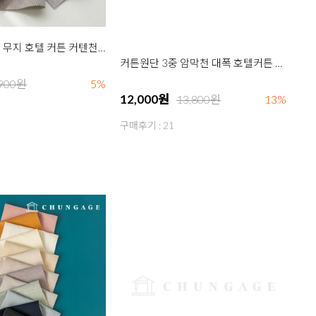
커튼원단 향균 무지 호텔 커튼 커텐천 원단 바쏘 9종
커튼원단 3중 암막천 대폭 호텔커튼 커텐 항균 브라이트 앤 다크 29종
12,000원
,900원
5%
13,800원
13%
구매후기 : 21