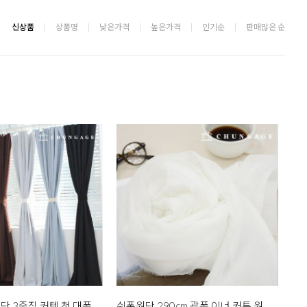
신상품
상품명
낮은가격
높은가격
인기순
판매많은 순
암막천 커튼원단 3중직 커텐 천 대폭 무지 암막원단 블레어
쉬폰원단 290cm 광폭 이너 커튼 원단 무지 천 화이트 차르르