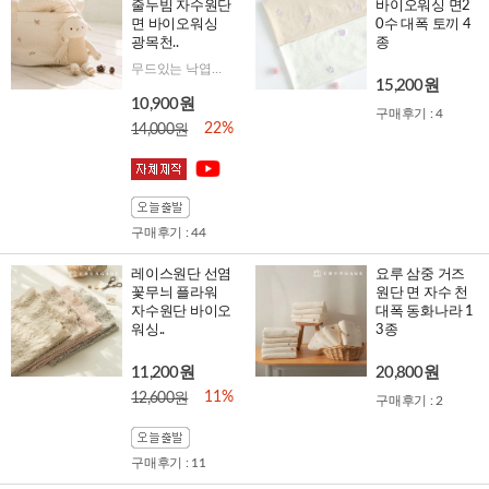
줄누빔 자수원단
바이오워싱 면2
면 바이오워싱
0수 대폭 토끼 4
광목천..
종
무드있는 낙엽자수로 분위기를 한층 올려줄 리프입니다!
15,200원
10,900원
구매후기 : 4
22%
14,000원
구매후기 : 44
레이스원단 선염
요루 삼중 거즈
꽃무늬 플라워
원단 면 자수 천
자수원단 바이오
대폭 동화나라 1
워싱..
3종
11,200원
20,800원
11%
12,600원
구매후기 : 2
구매후기 : 11