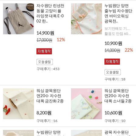
자수원단 린넨천
누빔원단 양면
동물 고양이 플
줄누빔 자수원단
라잉캣 대폭 E-0
면 바이오워싱
02 한..
광목천..
보기만해도 기분좋아지는 스마일 자수, 해피페이스!
14,900원
활용도 만점 60수 줄누빔 원단에 퀄리티 업 자수가 콕콕!
12%
17,000원
10,900원
22%
14,000원
구매후기 : 453
구매후기 : 18
워싱 광목원단
워싱 광목원단
면20수 자수천
면20수 자수천
대폭 금잔화 2종
대폭 소녀들 2종
8,200원
10,600원
구매후기 : 16
구매후기 : 10
누빔원단 양면
광목 자수원단