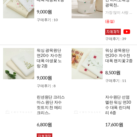
대폭 채송화 2종
면 바이오워싱
광목천..
9,000원
가장 많이 사랑 받는 줄누빔에 컬러포인트로 튤립이 예쁘게 피었어요!
구매후기 : 10
(품절)
구매후기 : 39
워싱 광목원단
워싱 광목원단
면20수 자수천
면20수 자수천
대폭 야생꽃 노
대폭 팬지꽃 2종
랑 2종
8,500원
9,000원
구매후기 : 11
구매후기 : 8
린넨원단 크리스
자수원단 선염
마스 원단 자수
멜란 워싱 면30
컷트지 천 메리
수 대폭 린다체
크리스..
리 6종
6,800원
17,600원