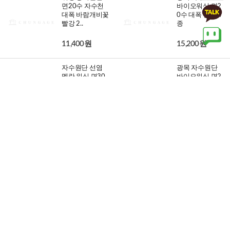
면20수 자수천
바이오워싱 면2
대폭 바람개비꽃
0수 대폭 꿀벌 4
빨강 2..
종
11,400원
15,200원
자수원단 선염
광목 자수원단
멜란 워싱 면30
바이오워싱 면2
수 대폭 셀리데
0수 대폭 허니베
이지 6종
어 4종
17,600원
15,200원
광목 자수원단
워싱 광목원단
바이오워싱 면2
면20수 자수천
0수 대폭 나는호
대폭 그레이체리
랑이 4..
2종
15,200원
9,000원
워싱 광목원단
자수원단 선염
면20수 자수천
체크원단 오버더
대폭 레드하트 2
레인보우 옐로우