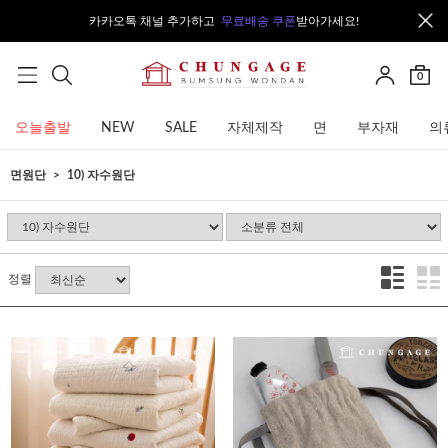
카카오톡 채널 추가하고
무료배송 쿠폰
받아가세요!
0
오늘출발
NEW
SALE
자체제작
면
부자재
의
면원단
10) 자수원단
정렬