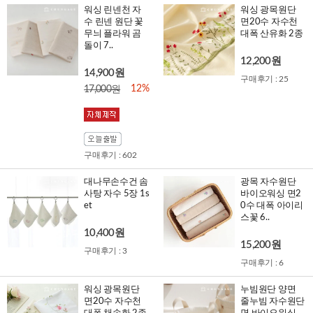
워싱 린넨천 자
워싱 광목원단
수 린넨 원단 꽃
면20수 자수천
무늬 플라워 곰
대폭 산유화 2종
돌이 7..
12,200원
14,900원
구매후기 : 25
12%
17,000원
구매후기 : 602
대나무손수건 솜
광목 자수원단
사탕 자수 5장 1s
바이오워싱 면2
et
0수 대폭 아이리
스꽃 6..
10,400원
15,200원
구매후기 : 3
구매후기 : 6
워싱 광목원단
누빔원단 양면
면20수 자수천
줄누빔 자수원단