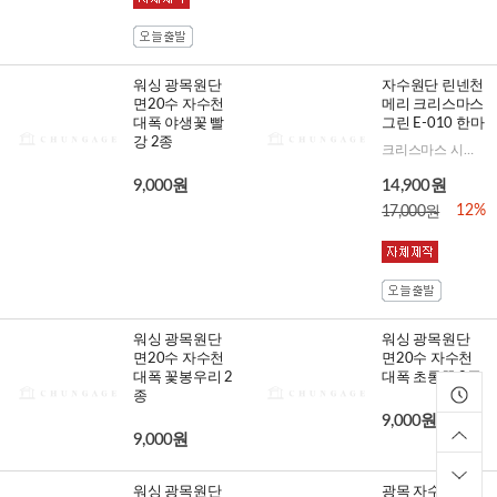
워싱 광목원단
자수원단 린넨천
면20수 자수천
메리 크리스마스
대폭 야생꽃 빨
그린 E-010 한마
강 2종
크리스마스 시즌에 꼭 필요한 포인트 원단
9,000원
14,900원
12%
17,000원
워싱 광목원단
워싱 광목원단
면20수 자수천
면20수 자수천
대폭 꽃봉우리 2
대폭 초롱꽃 2종
종
9,000원
9,000원
워싱 광목원단
광목 자수원단