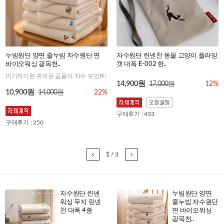
누빔원단 양면 줄누빔 자수원단 면
자수원단 린넨천 동물 고양이 플라잉
바이오워싱 광목천..
캣 대폭 E-002 한..
아기자기한 귀여운 곰돌이 자수 포인트!
14,900원
17,000원
12%
10,900원
14,000원
22%
구매후기 : 453
구매후기 : 250
1
/
3
자수원단 린넨
누빔원단 양면
워싱 무지 린넨
줄누빔 자수원단
천 대폭 4종
면 바이오워싱
광목천..