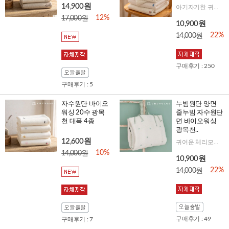
14,900원
아기자기한 귀여운 곰돌이 자수 포인트!
12%
17,000원
10,900원
22%
14,000원
구매후기 : 250
구매후기 : 5
자수원단 바이오
누빔원단 양면
워싱 20수 광목
줄누빔 자수원단
천 대폭 4종
면 바이오워싱
광목천..
12,600원
귀여운 체리모양으로 아기자기한 느낌의 체리멜로우예요
10%
14,000원
10,900원
22%
14,000원
구매후기 : 49
구매후기 : 7