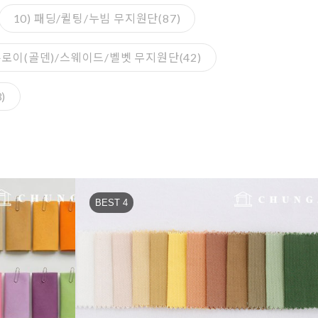
10) 패딩/퀼팅/누빔 무지원단(87)
코듀로이(골덴)/스웨이드/벨벳 무지원단(42)
)
BEST 4