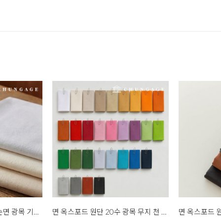
면 옥스포드 원단 20수 순면 광목 기본 무지 천 대폭 파이버 무지 3종
면 옥스포드 원단 20수 광목 무지 천 대폭 데일리무지 에브리 30종 한마