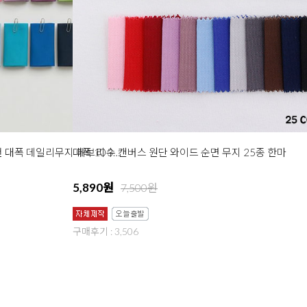
대폭 10수 캔버스 원단 와이드 순면 무지 25종 한마
면 옥스포드 원단 20수 광목 무지 천 대폭 데일리무지 에브리 30종 한마
5,890원
7,500원
구매후기 : 3,506