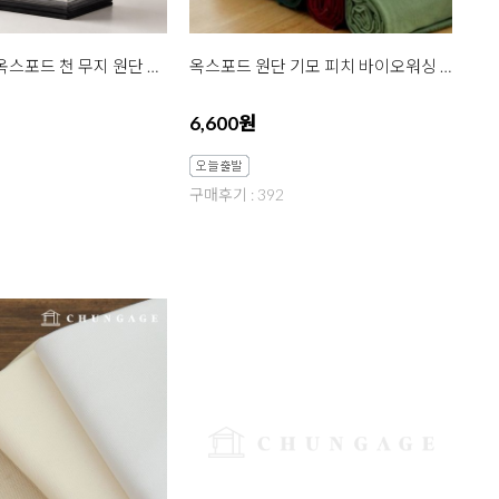
면원단 20수 옥스포드 천 무지 원단 모렌트 141종
옥스포드 원단 기모 피치 바이오워싱 무지천 13종
6,600원
구매후기 : 392