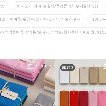
7)
9) 기모/극세사/털원단/폴라폴리스 무지원단(36)
12) 다이마루/수영복/요가복/오가닉/시보리(87)
13) 
14) 촬영용배경천/커튼/보자기/식탁보/행사용테이블보 원단(103
BEST 3