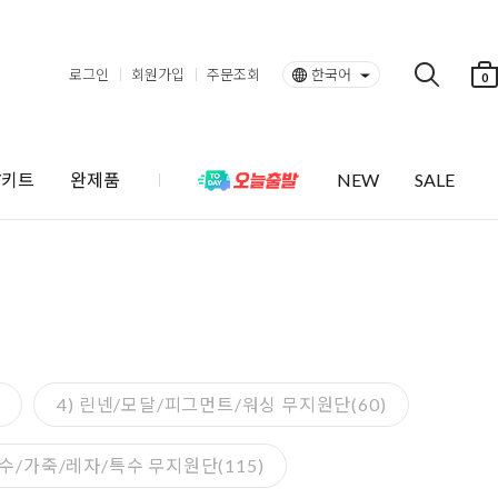
로그인
회원가입
주문조회
한국어
0
Y키트
완제품
NEW
SALE
4) 린넨/모달/피그먼트/워싱 무지원단(60)
방수/가죽/레자/특수 무지원단(115)