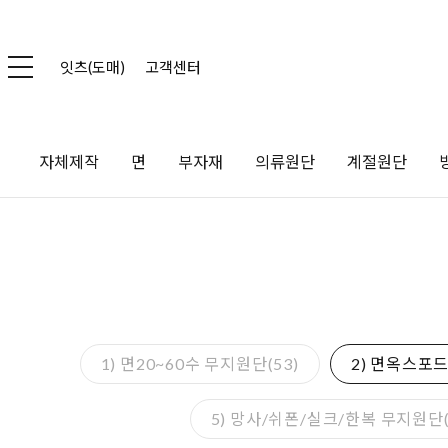
잇츠(도매)
고객센터
자체제작
면
부자재
의류원단
계절원단
1) 면20~60수 무지원단(53)
2) 면옥스포드
5) 망사/쉬폰/실크/한복 무지원단(