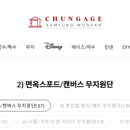
방수/특수
무지
레이스/자수
린넨
DI
2) 면옥스포드/캔버스 무지원단
/캔버스 무지원단(37)
3) 면선염/청지/해지 무지원단(19)
51)
6) 리플/거즈/인견/지지미 무지원단(61)
7) 