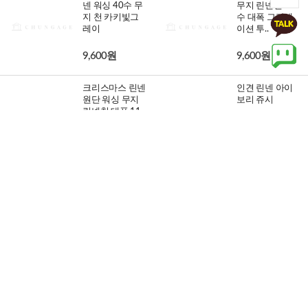
넨 워싱 40수 무
무지 린넨천 40
지 천 카키빛그
수 대폭 그라데
레이
이션 투..
9,600원
9,600원
크리스마스 린넨
인견 린넨 아이
원단 워싱 무지
보리 쥬시
린넨천 대폭 11
수 빈..
5,600원
8,800원
8%
9,600원
린넨원단 워싱
크리스마스 린넨
무지 린넨천 40
원단 워싱 무지
수 대폭 그라데
린넨천 대폭 11
이션 투..
수 다..
9,600원
8,800원
8%
9,600원