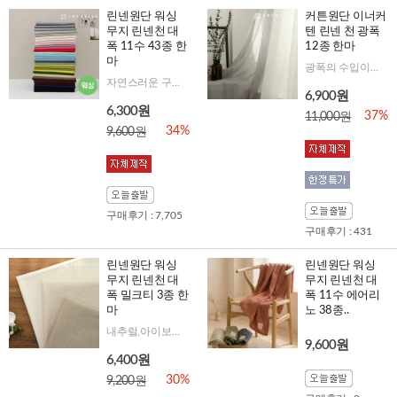
린넨원단 워싱
커튼원단 이너커
무지 린넨천 대
텐 린넨 천 광폭
폭 11수 43종 한
12종 한마
마
광폭의 수입이너커튼의 느낌을 연출하기 좋은 원단
자연스러운 구김이 멋스러운 린넨워싱원단으로 제품으로 만들었을때 더욱더 진가를 발휘하는 원단이에요
6,900원
6,300원
37%
11,000원
34%
9,600원
구매후기 : 7,705
구매후기 : 431
린넨원단 워싱
린넨원단 워싱
무지 린넨천 대
무지 린넨천 대
폭 밀크티 3종 한
폭 11수 에어리
마
노 38종..
내추럴,아이보리,백아이 부드러운 워싱 린넨을 착한 가격으로!
9,600원
6,400원
30%
9,200원