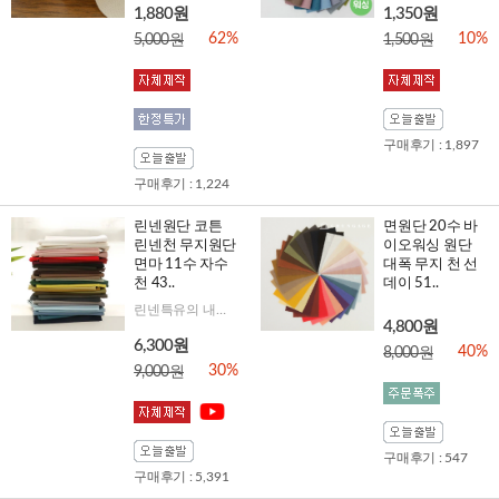
1,880원
1,350원
62%
10%
5,000원
1,500원
구매후기 : 1,897
구매후기 : 1,224
린넨원단 코튼
면원단 20수 바
린넨천 무지원단
이오워싱 원단
면마 11수 자수
대폭 무지 천 선
천 43..
데이 51..
린넨특유의 내츄럴함을 다양한 컬러에 담아보았어요
4,800원
6,300원
40%
8,000원
30%
9,000원
구매후기 : 547
구매후기 : 5,391