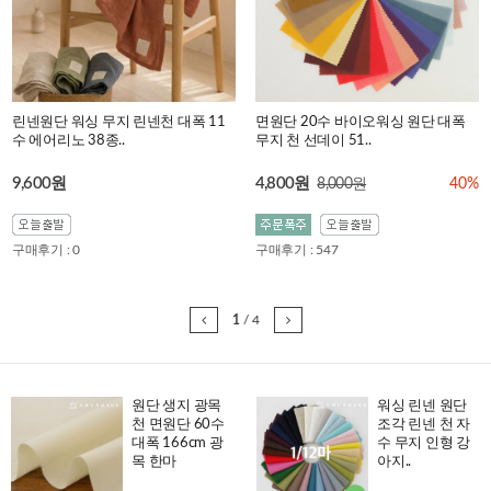
린넨원단 워싱 무지 린넨천 대폭 11
면원단 20수 바이오워싱 원단 대폭
수 에어리노 38종..
무지 천 선데이 51..
9,600원
4,800원
8,000원
40%
구매후기 : 0
구매후기 : 547
1
/
4
원단 생지 광목
워싱 린넨 원단
천 면원단 60수
조각 린넨 천 자
대폭 166cm 광
수 무지 인형 강
목 한마
아지..