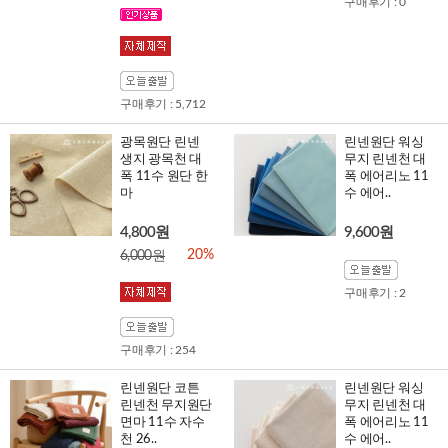
구매후기 : 0
구매후기 : 5,712
광목원단 린넨
린넨원단 워싱
생지 광목천 대
무지 린넨천 대
폭 11수 원단 한
폭 에어리노 11
마
수 에어..
4,800원
9,600원
20%
6,000원
구매후기 : 2
구매후기 : 254
린넨원단 코튼
린넨원단 워싱
린넨천 무지원단
무지 린넨천 대
면마 11수 자수
폭 에어리노 11
천 26..
수 에어..