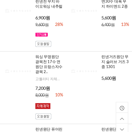
린넨천 무지 바
면30수 대폭 무
이오워싱 내추럴
지 하이엔드 2종
6,900원
5,600원
28%
13%
9,600원
6,400원
워싱 무명원단
린넨거즈원단 무
광목천 17수 면
지 슬러브 거즈 3
원단 프랑스자수
종 1301
광목 2..
5,600원
고퀄리티 자체제작! 자수는 물론 일반홈패션 작품도 완성도를 높여줄 고급워싱무명이에요:D
7,200원
10%
8,000원
린넨원단 퓨어린
린넨원단 워싱