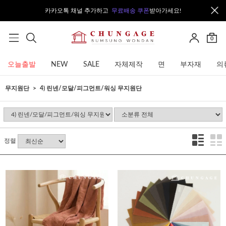
카카오톡 채널 추가하고
무료배송 쿠폰
받아가세요!
0
오늘출발
NEW
SALE
자체제작
면
부자재
의
무지원단
4) 린넨/모달/피그먼트/워싱 무지원단
정렬