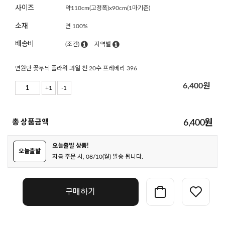
사이즈
약110cm(고정폭)x90cm(1마기준)
소재
면 100%
배송비
(조건)
지역별
면원단 꽃무늬 플라워 과일 천 20수 프레베리 396
6,400
원
+1
-1
총 상품금액
6,400
원
오늘출발 상품!
오늘출발
지금 주문 시, 08/10(월) 발송 됩니다.
구매하기