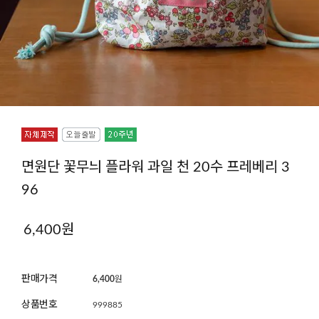
면원단 꽃무늬 플라워 과일 천 20수 프레베리 3
96
6,400
원
판매가격
6,400
원
상품번호
999885