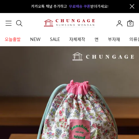
카카오톡 채널 추가하고
무료배송 쿠폰
받아가세요!
0
오늘출발
NEW
SALE
자체제작
면
부자재
의류