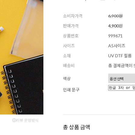
소비자가격
6,900원
판매가격
4,900
원
상품번호
999671
사이즈
A5사이즈
소재
UV DTF 필름
배송비
총 결제금액이 5
색상
인쇄 문구
총 상품 금액