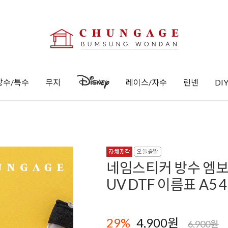
방수/특수
무지
레이스/자수
린넨
DI
네임스티커 방수 엠보
UV DTF 이름표 A5 
29
%
4,900원
6,900원