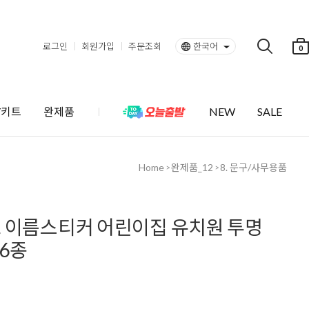
로그인
회원가입
주문조회
한국어
0
Y키트
완제품
NEW
SALE
Home
완제품_12
8. 문구/사무용품
>
>
 이름스티커 어린이집 유치원 투명
46종