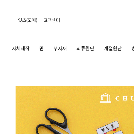
잇츠(도매)
고객센터
자체제작
면
부자재
의류원단
계절원단