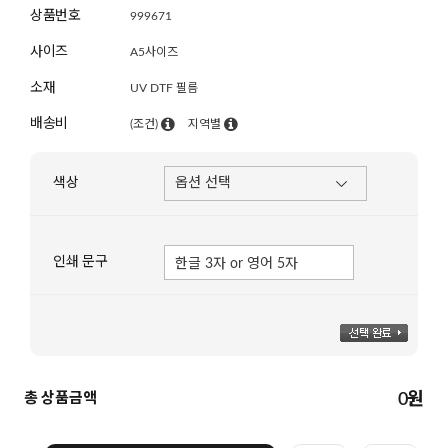
상품번호
999671
사이즈
A5사이즈
소재
UV DTF 필름
배송비
(조건)
지역별
색상
인쇄 문구
총 상품금액
0
원