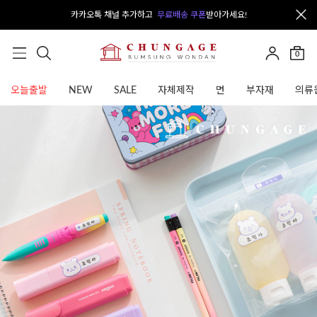
카카오톡 채널 추가하고
무료배송 쿠폰
받아가세요!
0
오늘출발
NEW
SALE
자체제작
면
부자재
의류