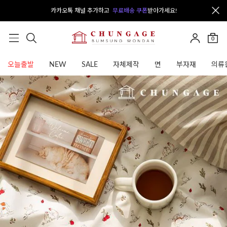
카카오톡 채널 추가하고
무료배송 쿠폰
받아가세요!
0
오늘출발
NEW
SALE
자체제작
면
부자재
의류