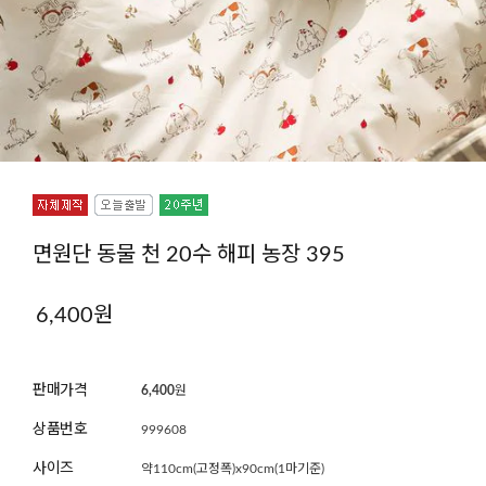
면원단 동물 천 20수 해피 농장 395
6,400
원
판매가격
6,400
원
상품번호
999608
사이즈
약110cm(고정폭)x90cm(1마기준)