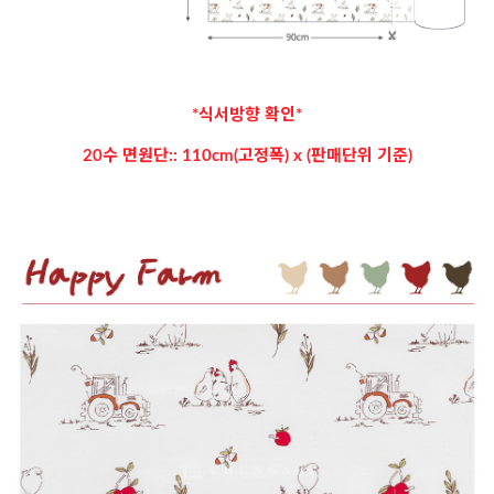
*식서방향 확인*
20수 면원단:: 110cm(고정폭) x (판매단위 기준)