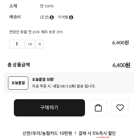
소재
면 100%
배송비
(조건)
지역별
면원단 동물 천 20수 해피 농장 395
6,400
원
+1
-1
총 상품금액
6,400
원
오늘출발 상품!
오늘출발
지금 주문 시, 내일 08/11(화) 발송 됩니다.
구매하기