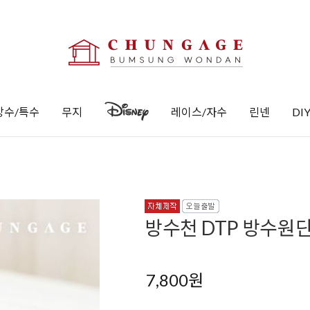
방수/특수
무지
레이스/자수
린넨
DI
방수천 DTP 방수원단
7,800
원