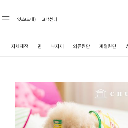
잇츠(도매)
고객센터
자체제작
면
부자재
의류원단
계절원단