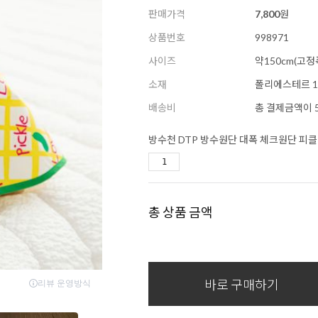
판매가격
7,800
원
상품번호
998971
사이즈
약150cm(고정
소재
폴리에스테르 1
배송비
총 결제금액이 5
방수천 DTP 방수원단 대폭 체크원단 피클 
총 상품 금액
바로 구매하기