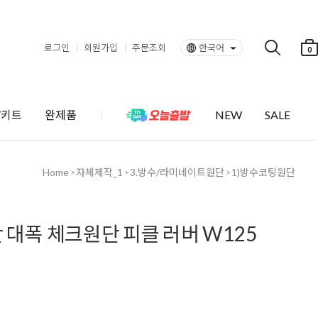
로그인
회원가입
주문조회
한국어
0
Y키트
완제품
NEW
SALE
Home
자체제작_1
3.방수/라미네이트원단
1)방수코팅원단
>
>
>
 대폭 체크원단 피클 러버 W125