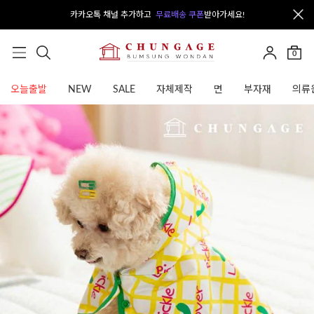
카카오톡 채널 추가하고
무료배송 쿠폰
받아가세요!
0
오늘출발
NEW
SALE
자체제작
면
부자재
의류