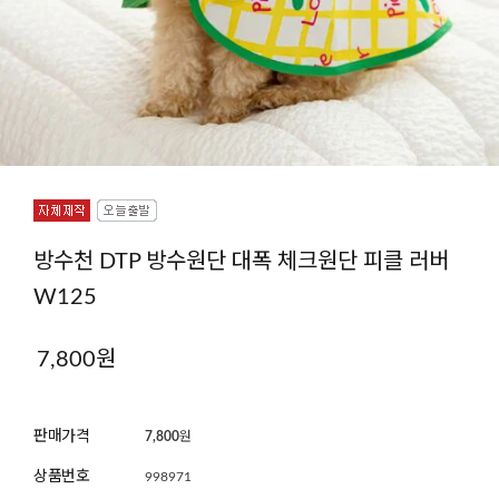
방수천 DTP 방수원단 대폭 체크원단 피클 러버
W125
7,800
원
판매가격
7,800
원
상품번호
998971