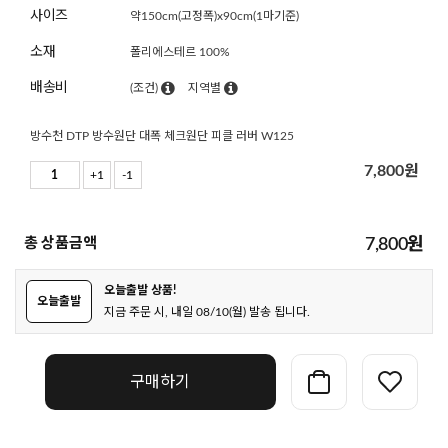
사이즈
약150cm(고정폭)x90cm(1마기준)
소재
폴리에스테르 100%
배송비
(조건)
지역별
방수천 DTP 방수원단 대폭 체크원단 피클 러버 W125
7,800
원
+1
-1
총 상품금액
7,800
원
오늘출발 상품!
오늘출발
지금 주문 시, 내일 08/10(월) 발송 됩니다.
구매하기