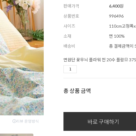
판매가격
6,400
원
상품번호
996496
사이즈
110cm고정폭x
소재
면 100%
배송비
총 결제금액이 5
면원단 꽃무늬 플라워 천 20수 플람므 37
총 상품 금액
바로 구매하기