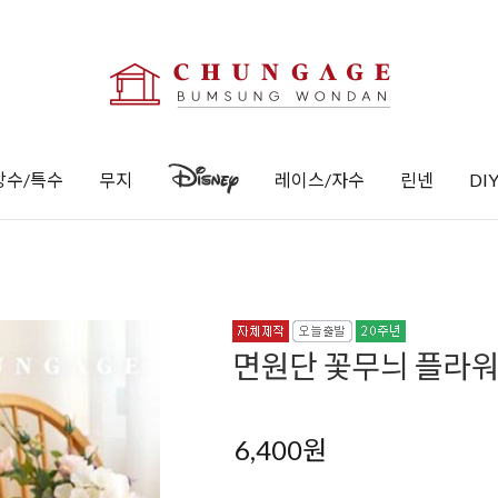
방수/특수
무지
레이스/자수
린넨
DI
면원단 꽃무늬 플라워 
6,400
원