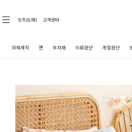
잇츠(도매)
고객센터
자체제작
면
부자재
의류원단
계절원단