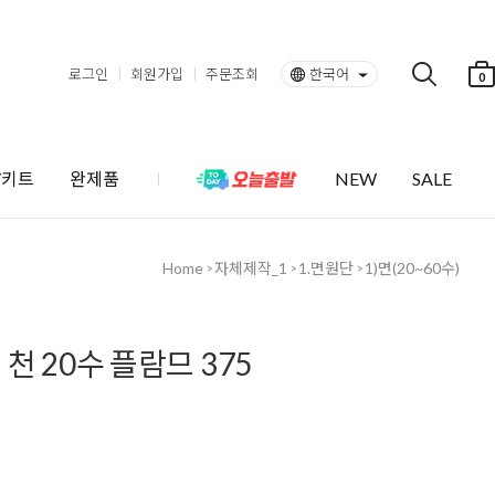
로그인
회원가입
주문조회
한국어
0
Y키트
완제품
NEW
SALE
Home
자체제작_1
1.면원단
1)면(20~60수)
>
>
>
천 20수 플람므 375