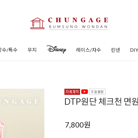
방수/특수
무지
레이스/자수
린넨
DI
DTP원단 체크천 면원
7,800
원