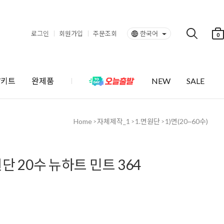
로그인
회원가입
주문조회
한국어
0
Y키트
완제품
NEW
SALE
Home
자체제작_1
1.면원단
1)면(20~60수)
>
>
>
단 20수 뉴하트 민트 364