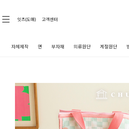
잇츠(도매)
고객센터
자체제작
면
부자재
의류원단
계절원단