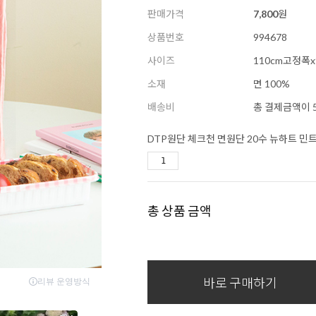
판매가격
7,800
원
상품번호
994678
사이즈
110cm고정폭
소재
면 100%
배송비
총 결제금액이 5
DTP원단 체크천 면원단 20수 뉴하트 민트
총 상품 금액
바로 구매하기