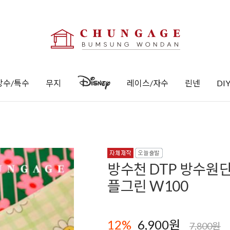
방수/특수
무지
레이스/자수
린넨
DI
방수천 DTP 방수원
플그린 W100
12
%
6,900원
7,800원