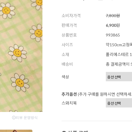
소비자가격
7,800원
판매가격
6,900
원
상품번호
993865
사이즈
약150cm고정
소재
폴리에스테르 1
배송비
총 결제금액이 5
색상
추가옵션
(추가 구매를 원하시면 선택하세
스와치북