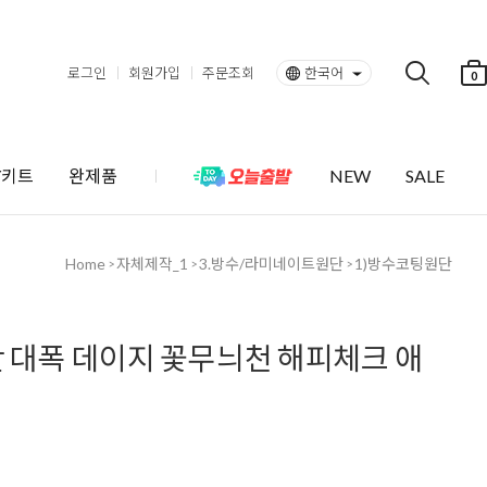
로그인
회원가입
주문조회
한국어
0
Y키트
완제품
NEW
SALE
Home
자체제작_1
3.방수/라미네이트원단
1)방수코팅원단
>
>
>
단 대폭 데이지 꽃무늬천 해피체크 애