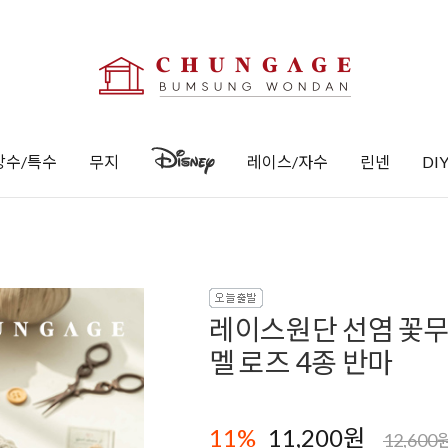
방수/특수
무지
레이스/자수
린넨
DI
레이스원단 선염 꽃무
멜 로즈 4종 반마
11
%
11,200원
12,600