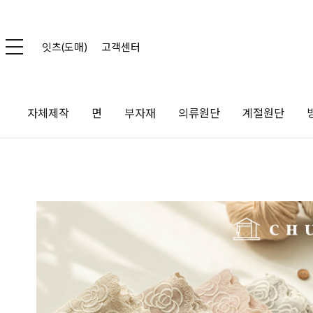
잇츠(도매)
고객센터
자체제작
면
부자재
의류원단
계절원단