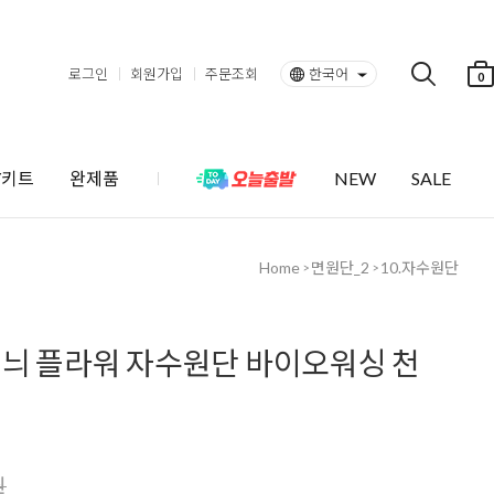
로그인
회원가입
주문조회
한국어
0
Y키트
완제품
NEW
SALE
Home
면원단_2
10.자수원단
>
>
늬 플라워 자수원단 바이오워싱 천
원