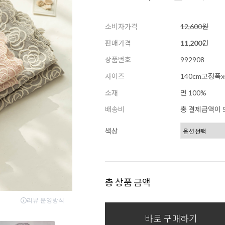
소비자가격
12,600원
판매가격
11,200
원
상품번호
992908
사이즈
140cm고정폭
소재
면 100%
배송비
총 결제금액이 5
색상
총 상품 금액
바로 구매하기