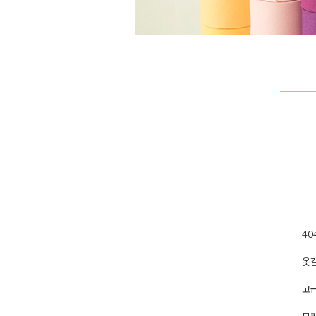
40
옷
고급