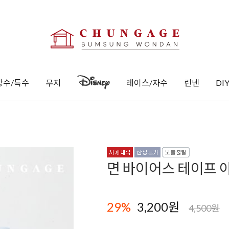
방수/특수
무지
레이스/자수
린넨
DI
면 바이어스 테이프 아
29
%
3,200원
4,500원