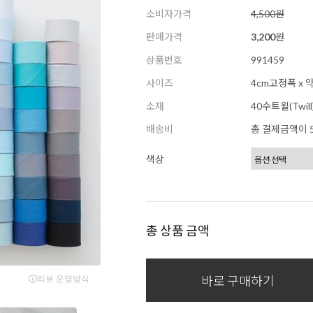
소비자가격
4,500원
판매가격
3,200
원
상품번호
991459
사이즈
4cm고정폭 x 약
소재
40수트윌(Twill)
배송비
총 결제금액이 5
색상
총 상품 금액
바로 구매하기