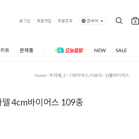
로그인
회원가입
주문조회
한국어
0
Y키트
완제품
NEW
SALE
Home
부자재_3
7.바이어스/시보리
1)롤바이어스
>
>
>
델 4cm바이어스 109종