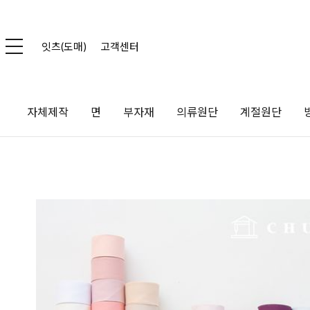
잇츠(도매)
고객센터
자체제작
면
부자재
의류원단
계절원단