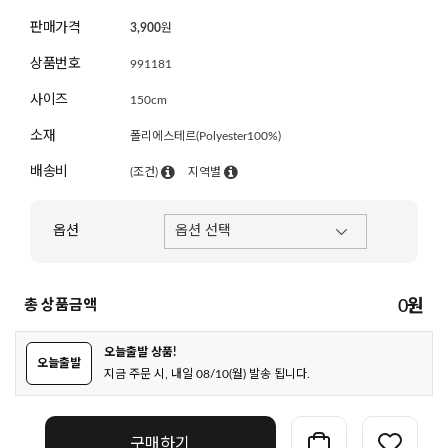
판매가격
3,900
원
상품번호
991181
사이즈
150cm
소재
폴리에스테르(Polyester100%)
배송비
(조건)
지역별
옵션
총 상품금액
0
원
오늘출발 상품!
오늘출발
지금 주문 시, 내일 08/10(월) 발송 됩니다.
구매하기