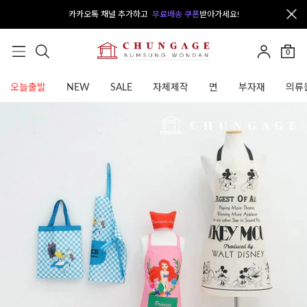
카카오톡 채널 추가하고
무료배송 쿠폰
받아가세요!
0
오늘출발
NEW
SALE
자체제작
면
부자재
의류