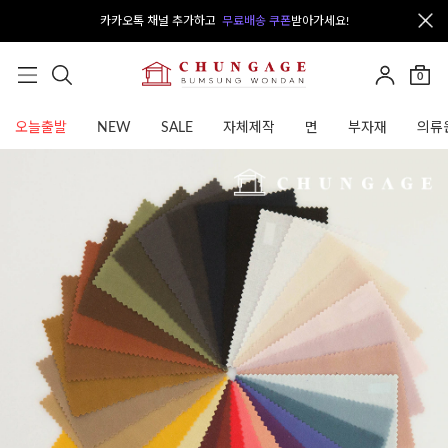
카카오톡 채널 추가하고
무료배송 쿠폰
받아가세요!
0
오늘출발
NEW
SALE
자체제작
면
부자재
의류