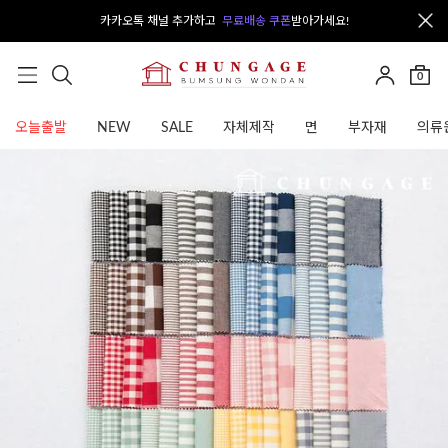
카카오톡 채널 추가하고
무료배송 쿠폰
받아가세요!
0
오늘출발
NEW
SALE
자체제작
면
부자재
의류