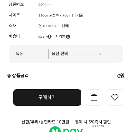
상품번호
990244
사이즈
110cm고정폭 x 90cm1마기준
소재
면 100% (20수 선염)
배송비
(조건)
지역별
색상
총 상품금액
0
원
구매하기