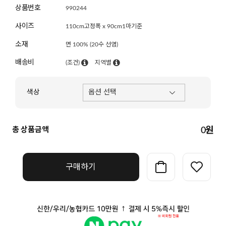
상품번호
990244
사이즈
110cm고정폭 x 90cm1마기준
소재
면 100% (20수 선염)
배송비
(조건)
지역별
색상
총 상품금액
0
원
구매하기