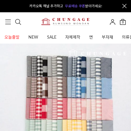
카카오톡 채널 추가하고
무료배송 쿠폰
받아가세요!
0
오늘출발
NEW
SALE
자체제작
면
부자재
의류