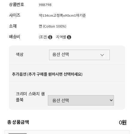
상품번호
988798
사이즈
약134cm고정폭x90cm1마기준
소재
면 (Cotton 100%)
배송비
(조건)
지역별
색상
추가옵션 (추가 구매를 원하시면 선택하세요)
크리미 스와치 샘
플북
총 상품금액
0
원