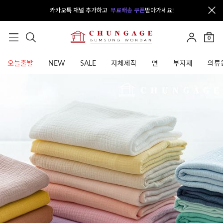
카카오톡 채널 추가하고
무료배송 쿠폰
받아가세요!
0
오늘출발
NEW
SALE
자체제작
면
부자재
의류