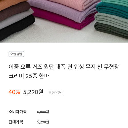
이중 요루 거즈 원단 대폭 면 워싱 무지 천 무형광
크리미 25종 한마
40
%
5,290원
8,800원
소비자가격
8,800원
판매가격
5,290
원