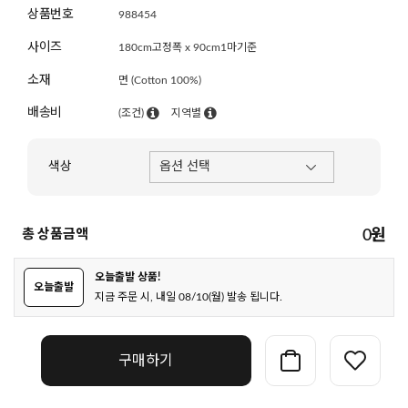
상품번호
988454
사이즈
180cm고정폭 x 90cm1마기준
소재
면 (Cotton 100%)
배송비
(조건)
지역별
색상
총 상품금액
0
원
오늘출발 상품!
오늘출발
지금 주문 시, 내일 08/10(월) 발송 됩니다.
구매하기