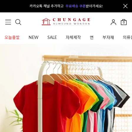
카카오톡 채널 추가하고
무료배송 쿠폰
받아가세요!
0
오늘출발
NEW
SALE
자체제작
면
부자재
의류