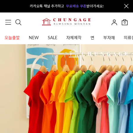
카카오톡 채널 추가하고
무료배송 쿠폰
받아가세요!
0
오늘출발
NEW
SALE
자체제작
면
부자재
의류