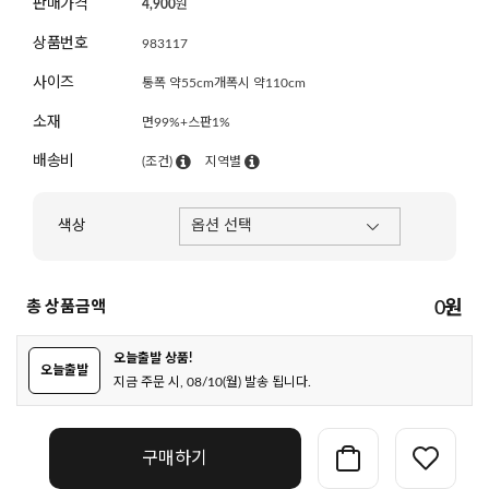
판매가격
4,900
원
상품번호
983117
사이즈
통폭 약55cm개폭시 약110cm
소재
면99%+스판1%
배송비
(조건)
지역별
색상
총 상품금액
0
원
오늘출발 상품!
오늘출발
지금 주문 시, 08/10(월) 발송 됩니다.
구매하기