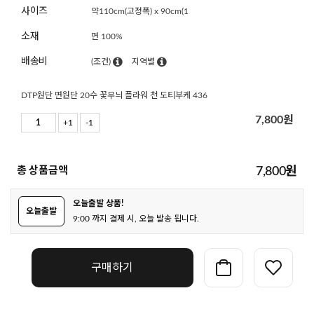
사이즈
약110cm(고정폭) x 90cm(1
소재
면 100%
배송비
(조건)
지역별
DTP원단 면원단 20수 꽃무늬 플라워 천 도티부케 436
7,800
원
+1
-1
총 상품금액
7,800
원
오늘출발 상품!
오늘출발
9:00 까지 결제 시, 오늘 발송 됩니다.
구매하기