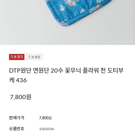
DTP원단 면원단 20수 꽃무늬 플라워 천 도티부
케 436
7,800
원
판매가격
7,800
원
상품번호
1002036