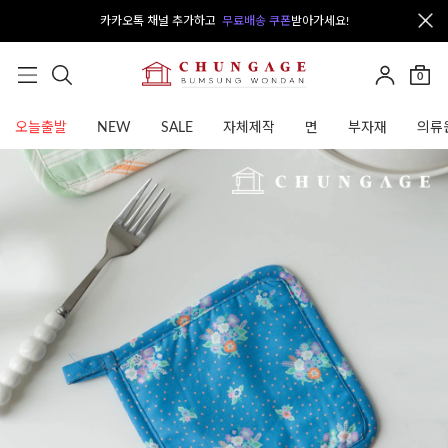
카카오톡 채널 추가하고
무료배송 쿠폰
받아가세요!
0
오늘출발
NEW
SALE
자체제작
면
부자재
의류