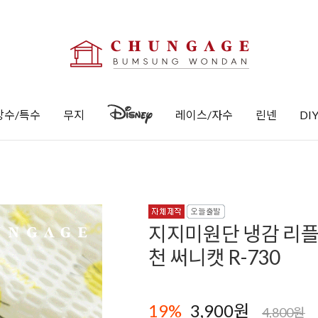
방수/특수
무지
레이스/자수
린넨
DI
지지미원단 냉감 리플
천 써니캣 R-730
19
%
3,900
원
4,800원