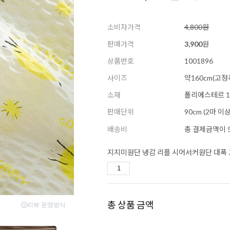
소비자가격
4,800원
판매가격
3,900
원
상품번호
1001896
사이즈
약160cm(고정
소재
폴리에스테르 1
판매단위
90cm (2마 
배송비
총 결제금액이 5
지지미원단 냉감 리플 시어서커원단 대폭 고
총 상품 금액