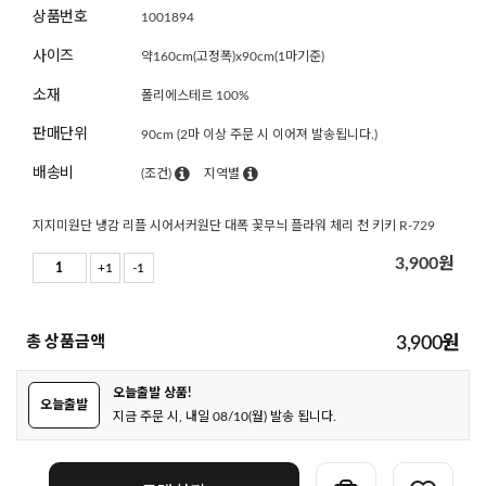
상품번호
1001894
사이즈
약160cm(고정폭)x90cm(1마기준)
소재
폴리에스테르 100%
판매단위
90cm (2마 이상 주문 시 이어져 발송됩니다.)
배송비
(조건)
지역별
지지미원단 냉감 리플 시어서커원단 대폭 꽃무늬 플라워 체리 천 키키 R-729
3,900
원
+1
-1
총 상품금액
3,900
원
오늘출발 상품!
오늘출발
지금 주문 시, 내일 08/10(월) 발송 됩니다.