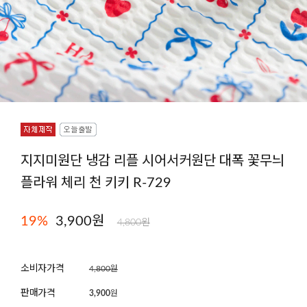
지지미원단 냉감 리플 시어서커원단 대폭 꽃무늬
플라워 체리 천 키키 R-729
19
%
3,900
원
4,800원
소비자가격
4,800원
판매가격
3,900
원