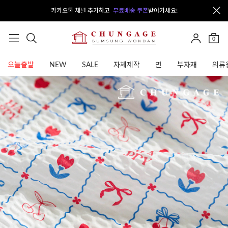
카카오톡 채널 추가하고
무료배송 쿠폰
받아가세요!
0
오늘출발
NEW
SALE
자체제작
면
부자재
의류