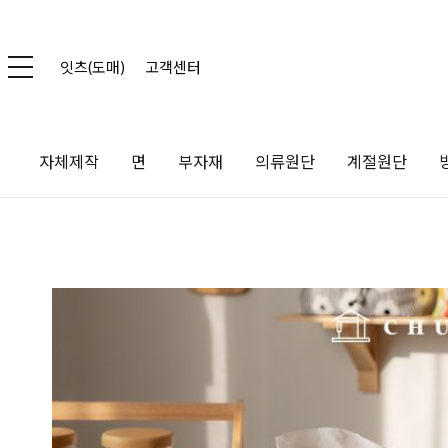
잇츠(도매)
고객센터
자체제작
면
부자재
의류원단
계절원단