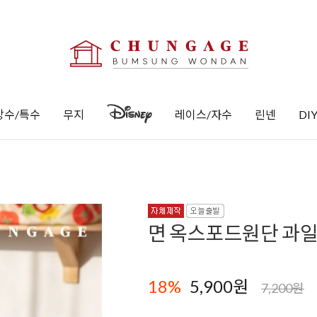
방수/특수
무지
레이스/자수
린넨
DI
면 옥스포드원단 과일
18
%
5,900
원
7,200원