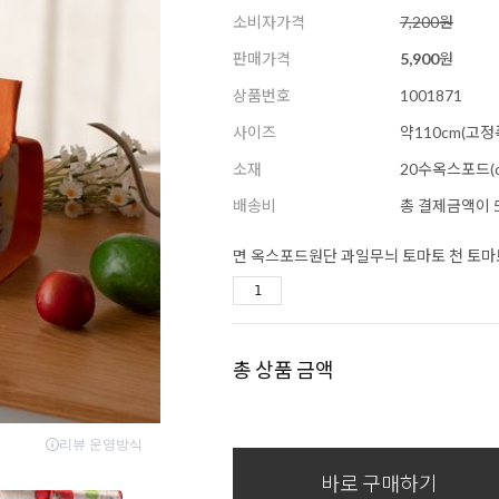
소비자가격
7,200원
판매가격
5,900
원
상품번호
1001871
사이즈
약110cm(고정
소재
20수옥스포드(co
배송비
총 결제금액이 5
면 옥스포드원단 과일무늬 토마토 천 토마토
총 상품 금액
바로 구매하기