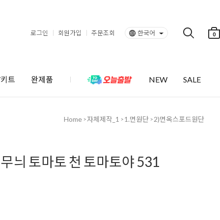
로그인
회원가입
주문조회
한국어
0
Y키트
완제품
NEW
SALE
Home
자체제작_1
1.면원단
2)면옥스포드원단
>
>
>
무늬 토마토 천 토마토야 531