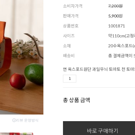
소비자가격
7,200원
판매가격
5,900
원
상품번호
1001871
사이즈
약110cm(고정
소재
20수옥스포드(co
배송비
총 결제금액이 5
면 옥스포드원단 과일무늬 토마토 천 토마토
총 상품 금액
바로 구매하기