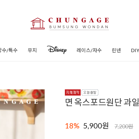
방수/특수
무지
레이스/자수
린넨
DI
면 옥스포드원단 과일
18
%
5,900
원
7,200원