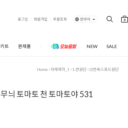
로그인
회원가입
주문조회
한국어
0
Y키트
완제품
NEW
SALE
Home
자체제작_1
1.면원단
2)면옥스포드원단
>
>
>
무늬 토마토 천 토마토야 531