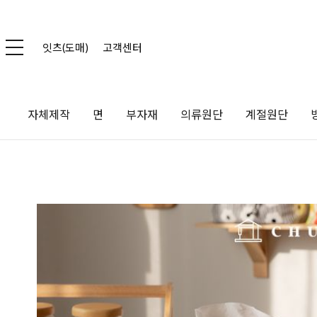
잇츠(도매)
고객센터
자체제작
면
부자재
의류원단
계절원단