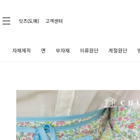
잇츠(도매)
고객센터
자체제작
면
부자재
의류원단
계절원단