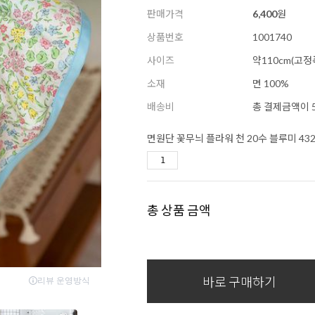
판매가격
6,400
원
상품번호
1001740
사이즈
약110cm(고정
소재
면 100%
배송비
총 결제금액이 5
면원단 꽃무늬 플라워 천 20수 블루미 43
총 상품 금액
바로 구매하기