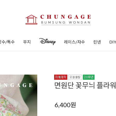
방수/특수
무지
레이스/자수
린넨
DI
면원단 꽃무늬 플라워 
6,400
원