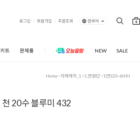
로그인
회원가입
주문조회
한국어
0
Y키트
완제품
NEW
SALE
Home
자체제작_1
1.면원단
1)면(20~60수)
>
>
>
천 20수 블루미 432