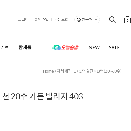
로그인
회원가입
주문조회
한국어
0
Y키트
완제품
NEW
SALE
Home
자체제작_1
1.면원단
1)면(20~60수)
>
>
>
천 20수 가든 빌리지 403