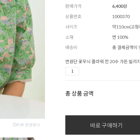
판매가격
6,400
원
상품번호
1000370
사이즈
약110cm(고정
소재
면 100%
배송비
총 결제금액이 5
면원단 꽃무늬 플라워 천 20수 가든 빌리지
총 상품 금액
바로 구매하기