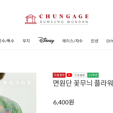
방수/특수
무지
레이스/자수
린넨
DI
면원단 꽃무늬 플라워 
6,400
원