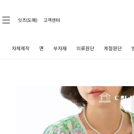
잇츠(도매)
고객센터
자체제작
면
부자재
의류원단
계절원단