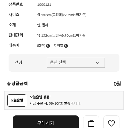
상품번호
1000121
사이즈
약 152cm(고정폭)x90cm(1마기준)
소재
면, 폴리
판매단위
약 152cm(고정폭)x90cm(1마기준)
배송비
(조건)
지역별
색상
총 상품금액
0
원
오늘출발 상품!
오늘출발
지금 주문 시, 08/10(월) 발송 됩니다.
구매하기