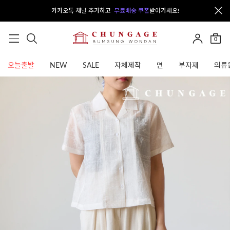
카카오톡 채널 추가하고
무료배송 쿠폰
받아가세요!
0
오늘출발
NEW
SALE
자체제작
면
부자재
의류